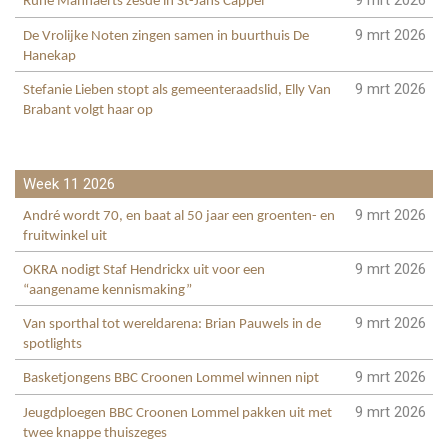
Rune Mannaerts zesde in St-Jans Cappel
9 mrt 2026
De Vrolijke Noten zingen samen in buurthuis De
Hanekap
9 mrt 2026
Stefanie Lieben stopt als gemeenteraadslid, Elly Van
Brabant volgt haar op
Week 11 2026
9 mrt 2026
André wordt 70, en baat al 50 jaar een groenten- en
fruitwinkel uit
9 mrt 2026
OKRA nodigt Staf Hendrickx uit voor een
“aangename kennismaking”
9 mrt 2026
Van sporthal tot wereldarena: Brian Pauwels in de
spotlights
9 mrt 2026
Basketjongens BBC Croonen Lommel winnen nipt
9 mrt 2026
Jeugdploegen BBC Croonen Lommel pakken uit met
twee knappe thuiszeges