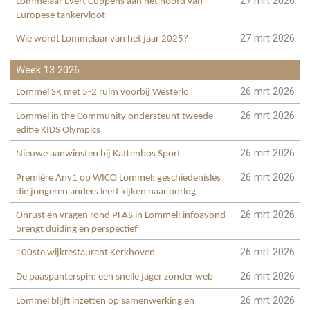
27 mrt 2026
Lommelaar Evert Cuppens aan het hoofd van
Europese tankervloot
27 mrt 2026
Wie wordt Lommelaar van het jaar 2025?
Week 13 2026
26 mrt 2026
Lommel SK met 5-2 ruim voorbij Westerlo
26 mrt 2026
Lommel in the Community ondersteunt tweede
editie KIDS Olympics
26 mrt 2026
Nieuwe aanwinsten bij Kattenbos Sport
26 mrt 2026
Première Any1 op WICO Lommel: geschiedenisles
die jongeren anders leert kijken naar oorlog
26 mrt 2026
Onrust en vragen rond PFAS in Lommel: infoavond
brengt duiding en perspectief
26 mrt 2026
100ste wijkrestaurant Kerkhoven
26 mrt 2026
De paaspanterspin: een snelle jager zonder web
26 mrt 2026
Lommel blijft inzetten op samenwerking en