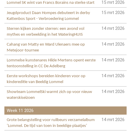
15 mrt 2026
Lommel SK wint van Francs Borains na sterke start
15 mrt 2026
Jeugdproduct Daan Hompes debuteert in derby
Kattenbos Sport - Verbroedering Lommel
14 mrt 2026
Sterren kijken zonder sterren: een avond vol
mythes en verbeelding in het WateringHUIS
14 mrt 2026
Cahang van Matty en Ward Ulenaers mee op
Metejoor-tournee
14 mrt 2026
Lommelse kunstenares Hilde Mertens opent eerste
tentoonstelling in CC De Adelberg
14 mrt 2026
Eerste workshops bereiden kinderen voor op
kindereditie van Beeldig Lommel
14 mrt 2026
Showteam LommelSki warmt zich op voor nieuw
waterskiseizoen
Week 11 2026
14 mrt 2026
Grote belangstelling voor ruilbeurs verzamelalbum
‘Lommel. De tijd van toen in beeldige plaatjes’