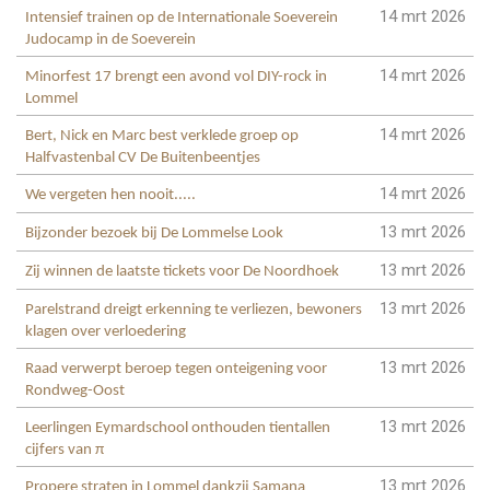
14 mrt 2026
Intensief trainen op de Internationale Soeverein
Judocamp in de Soeverein
14 mrt 2026
Minorfest 17 brengt een avond vol DIY-rock in
Lommel
14 mrt 2026
Bert, Nick en Marc best verklede groep op
Halfvastenbal CV De Buitenbeentjes
14 mrt 2026
We vergeten hen nooit.....
13 mrt 2026
Bijzonder bezoek bij De Lommelse Look
13 mrt 2026
Zij winnen de laatste tickets voor De Noordhoek
13 mrt 2026
Parelstrand dreigt erkenning te verliezen, bewoners
klagen over verloedering
13 mrt 2026
Raad verwerpt beroep tegen onteigening voor
Rondweg-Oost
13 mrt 2026
Leerlingen Eymardschool onthouden tientallen
cijfers van π
13 mrt 2026
Propere straten in Lommel dankzij Samana