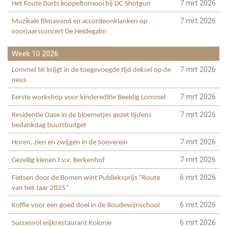
7 mrt 2026
Het Foute Darts koppeltornooi bij DC Shotgun
7 mrt 2026
Muzikale filmavond en accordeonklanken op
voorjaarsconcert De Heidegalm
Week 10 2026
7 mrt 2026
Lommel SK krijgt in de toegevoegde tijd deksel op de
neus
7 mrt 2026
Eerste workshop voor kindereditie Beeldig Lommel
7 mrt 2026
Residentie Oase in de bloemetjes gezet tijdens
bedankdag buurtbudget
7 mrt 2026
Horen, zien en zwijgen in de Soeverein
7 mrt 2026
Gezellig kienen t.v.v. Berkenhof
6 mrt 2026
Fietsen door de Bomen wint Publieksprijs “Route
van het Jaar 2025”
6 mrt 2026
Koffie voor een goed doel in de Boudewijnschool
6 mrt 2026
Succesvol wijkrestaurant Kolonie