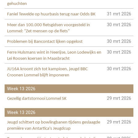
gehuchten
31 mrt 2026
Faniel Tewelde op huurbasis terug naar Odds BK
30 mrt 2026
Meer dan 100.000 fietsgidsen voorgesteld in
Lommel: “Zet mensen op de fiets”
30 mrt 2026
Problemen bij Bancontact lijken opgelost
30 mrt 2026
Ferre Hulsmans wint in Neerijse, Leon Lodewijks en
Lei Roosen koersen in Maasbracht
30 mrt 2026
JU16A kroont zich tot kampioen, jeugd BBC
Croonen Lommel blijft imponeren
Week 13 2026
29 mrt 2026
Gezellig dartstornooi Lommel SK
Week 13 2026
29 mrt 2026
Jeugd schittert op bowlingbanen tijdens geslaagde
première van Antartica's Jeugdcup