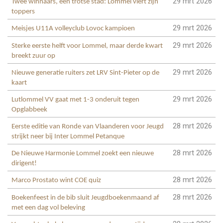
29 mrt 2026
Twee winnaars, één trotse stad: Lommel viert zijn
toppers
29 mrt 2026
Meisjes U11A volleyclub Lovoc kampioen
29 mrt 2026
Sterke eerste helft voor Lommel, maar derde kwart
breekt zuur op
29 mrt 2026
Nieuwe generatie ruiters zet LRV Sint-Pieter op de
kaart
29 mrt 2026
Lutlommel VV gaat met 1-3 onderuit tegen
Opglabbeek
28 mrt 2026
Eerste editie van Ronde van Vlaanderen voor Jeugd
strijkt neer bij Inter Lommel Petanque
28 mrt 2026
De Nieuwe Harmonie Lommel zoekt een nieuwe
dirigent!
28 mrt 2026
Marco Prostato wint COE quiz
28 mrt 2026
Boekenfeest in de bib sluit Jeugdboekenmaand af
met een dag vol beleving