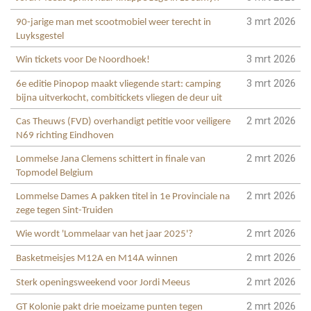
3 mrt 2026
90-jarige man met scootmobiel weer terecht in
Luyksgestel
3 mrt 2026
Win tickets voor De Noordhoek!
3 mrt 2026
6e editie Pinopop maakt vliegende start: camping
bijna uitverkocht, combitickets vliegen de deur uit
2 mrt 2026
Cas Theuws (FVD) overhandigt petitie voor veiligere
N69 richting Eindhoven
2 mrt 2026
Lommelse Jana Clemens schittert in finale van
Topmodel Belgium
2 mrt 2026
Lommelse Dames A pakken titel in 1e Provinciale na
zege tegen Sint-Truiden
2 mrt 2026
Wie wordt 'Lommelaar van het jaar 2025'?
2 mrt 2026
Basketmeisjes M12A en M14A winnen
2 mrt 2026
Sterk openingsweekend voor Jordi Meeus
2 mrt 2026
GT Kolonie pakt drie moeizame punten tegen