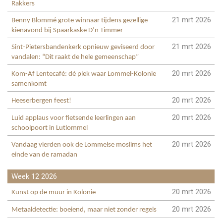
Rakkers
21 mrt 2026
Benny Blommé grote winnaar tijdens gezellige
kienavond bij Spaarkaske D’n Timmer
21 mrt 2026
Sint-Pietersbandenkerk opnieuw geviseerd door
vandalen: “Dit raakt de hele gemeenschap”
20 mrt 2026
Kom-Af Lentecafé: dé plek waar Lommel-Kolonie
samenkomt
20 mrt 2026
Heeserbergen feest!
20 mrt 2026
Luid applaus voor fietsende leerlingen aan
schoolpoort in Lutlommel
20 mrt 2026
Vandaag vierden ook de Lommelse moslims het
einde van de ramadan
Week 12 2026
20 mrt 2026
Kunst op de muur in Kolonie
20 mrt 2026
Metaaldetectie: boeiend, maar niet zonder regels