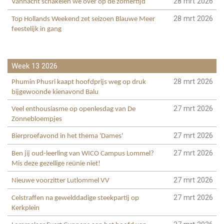
28 mrt 2026
Vannacht schakelen we over op de zomertijd
28 mrt 2026
Top Hollands Weekend zet seizoen Blauwe Meer
feestelijk in gang
Week 13 2026
28 mrt 2026
Phumin Phusri kaapt hoofdprijs weg op druk
bijgewoonde kienavond Balu
27 mrt 2026
Veel enthousiasme op openlesdag van De
Zonnebloempjes
27 mrt 2026
Bierproefavond in het thema 'Dames'
27 mrt 2026
Ben jij oud-leerling van WICO Campus Lommel?
Mis deze gezellige reünie niet!
27 mrt 2026
Nieuwe voorzitter Lutlommel VV
27 mrt 2026
Celstraffen na gewelddadige steekpartij op
Kerkplein