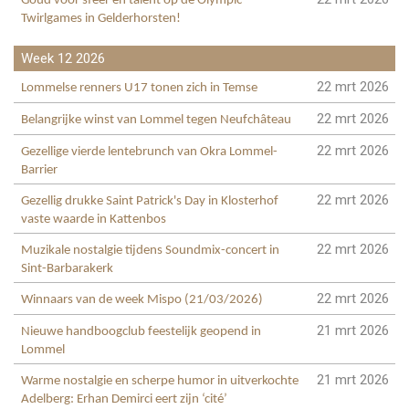
Goud voor sfeer en talent op de Olympic
Twirlgames in Gelderhorsten!
Week 12 2026
22 mrt 2026
Lommelse renners U17 tonen zich in Temse
22 mrt 2026
Belangrijke winst van Lommel tegen Neufchâteau
22 mrt 2026
Gezellige vierde lentebrunch van Okra Lommel-
Barrier
22 mrt 2026
Gezellig drukke Saint Patrick's Day in Klosterhof
vaste waarde in Kattenbos
22 mrt 2026
Muzikale nostalgie tijdens Soundmix-concert in
Sint-Barbarakerk
22 mrt 2026
Winnaars van de week Mispo (21/03/2026)
21 mrt 2026
Nieuwe handboogclub feestelijk geopend in
Lommel
21 mrt 2026
Warme nostalgie en scherpe humor in uitverkochte
Adelberg: Erhan Demirci eert zijn ‘cité’