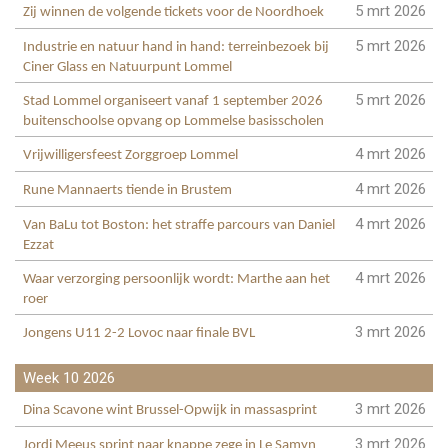
5 mrt 2026
Zij winnen de volgende tickets voor de Noordhoek
5 mrt 2026
Industrie en natuur hand in hand: terreinbezoek bij
Ciner Glass en Natuurpunt Lommel
5 mrt 2026
Stad Lommel organiseert vanaf 1 september 2026
buitenschoolse opvang op Lommelse basisscholen
4 mrt 2026
Vrijwilligersfeest Zorggroep Lommel
4 mrt 2026
Rune Mannaerts tiende in Brustem
4 mrt 2026
Van BaLu tot Boston: het straffe parcours van Daniel
Ezzat
4 mrt 2026
Waar verzorging persoonlijk wordt: Marthe aan het
roer
3 mrt 2026
Jongens U11 2-2 Lovoc naar finale BVL
Week 10 2026
3 mrt 2026
Dina Scavone wint Brussel-Opwijk in massasprint
3 mrt 2026
Jordi Meeus sprint naar knappe zege in Le Samyn