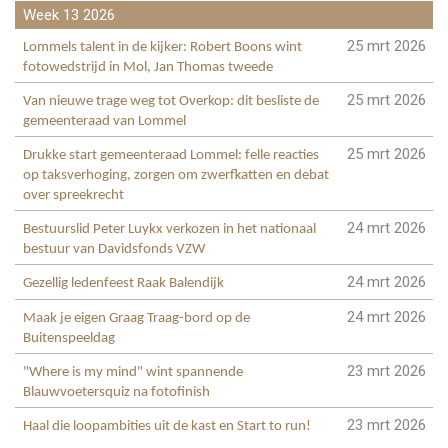
Week 13 2026
25 mrt 2026
Lommels talent in de kijker: Robert Boons wint
fotowedstrijd in Mol, Jan Thomas tweede
25 mrt 2026
Van nieuwe trage weg tot Overkop: dit besliste de
gemeenteraad van Lommel
25 mrt 2026
Drukke start gemeenteraad Lommel: felle reacties
op taksverhoging, zorgen om zwerfkatten en debat
over spreekrecht
24 mrt 2026
Bestuurslid Peter Luykx verkozen in het nationaal
bestuur van Davidsfonds VZW
24 mrt 2026
Gezellig ledenfeest Raak Balendijk
24 mrt 2026
Maak je eigen Graag Traag-bord op de
Buitenspeeldag
23 mrt 2026
"Where is my mind" wint spannende
Blauwvoetersquiz na fotofinish
23 mrt 2026
Haal die loopambities uit de kast en Start to run!