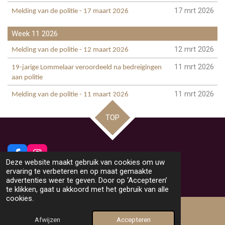
17 mrt 2026
Melding van de politie - 17 maart 2026
Week 11 2026
12 mrt 2026
Melding van de politie - 12 maart 2026
11 mrt 2026
19-jarige Lommelaar veroordeeld na bedreigingen
aan politie
11 mrt 2026
Melding van de politie - 11 maart 2026
TOP
F
I
Deze website maakt gebruik van cookies om uw
a
n
© 2026 Beeldig Nieuws uit Lommel
ervaring te verbeteren en op maat gemaakte
c
s
Powered by
JouwWeb
advertenties weer te geven. Door op ‘Accepteren’
e
t
te klikken, gaat u akkoord met het gebruik van alle
b
a
cookies.
o
g
o
r
Afwijzen
Accepteren
k
a
E-mailadres
Facebook