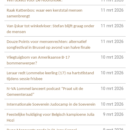
Win tickets voor De Noordhoek!
11 mrt 2026
Raak Kattenbos: waar een kerststal mensen
samenbrengt
11 mrt 2026
Van ijskar tot winkelvloer: Stefan blijft graag onder
de mensen
11 mrt 2026
Douze Points voor mensenrechten: alternatief
songfestival in Brussel op avond van halve finale
10 mrt 2026
Vliegtuigbom van Amerikaanse B-17
bommenwerper?
10 mrt 2026
Leraar redt Lommelse leerling (17) na hartstilstand
tijdens sessie frisbee
10 mrt 2026
N-VA Lommel lanceert podcast “Praat uit de
Gemeenteraad”
10 mrt 2026
Internationale Soeverein Judocamp in de Soeverein
9 mrt 2026
Feestelijke huldiging voor Belgisch kampioene Julia
Hozi
9 mrt 2026