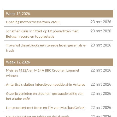
Week 13 2026
23 mrt 2026
Opening motorcrossseizoen VMCF
23 mrt 2026
Jonathan Celis schittert op EK powerliften met
Belgisch record en topprestatie
23 mrt 2026
Trova wil dieseltrucks een tweede leven geven als e-
truck
Week 12 2026
22 mrt 2026
Meisjes M12A en M14A BBC Croonen Lommel
winnen
22 mrt 2026
Antartica's sluiten Intercitycompetitie af in Antares
22 mrt 2026
Gezellig genieten én steunen: geslaagde editie van
het Akabe-café
22 mrt 2026
Lenteconcert met Koen en Elly van MuzikaalGeBaK
22 mrt 2026