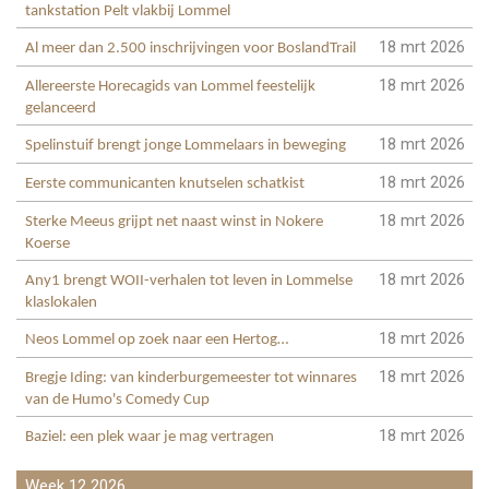
tankstation Pelt vlakbij Lommel
18 mrt 2026
Al meer dan 2.500 inschrijvingen voor BoslandTrail
18 mrt 2026
Allereerste Horecagids van Lommel feestelijk
gelanceerd
18 mrt 2026
Spelinstuif brengt jonge Lommelaars in beweging
18 mrt 2026
Eerste communicanten knutselen schatkist
18 mrt 2026
Sterke Meeus grijpt net naast winst in Nokere
Koerse
18 mrt 2026
Any1 brengt WOII-verhalen tot leven in Lommelse
klaslokalen
18 mrt 2026
Neos Lommel op zoek naar een Hertog…
18 mrt 2026
Bregje Iding: van kinderburgemeester tot winnares
van de Humo's Comedy Cup
18 mrt 2026
Baziel: een plek waar je mag vertragen
Week 12 2026