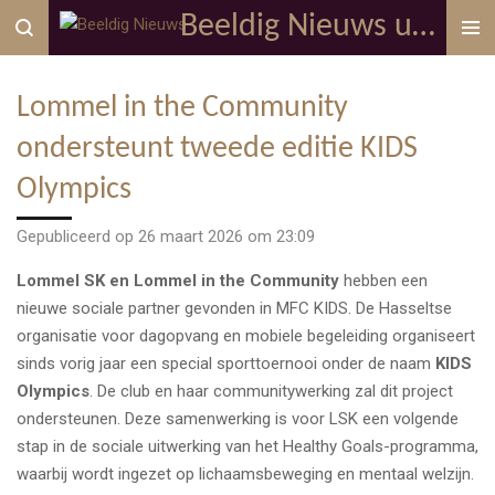
Beeldig Nieuws uit Lommel
Ga
direct
naar
Lommel in the Community
de
hoofdinhoud
ondersteunt tweede editie KIDS
Olympics
Gepubliceerd op 26 maart 2026 om 23:09
Lommel SK en Lommel in the Community
hebben een
nieuwe sociale partner gevonden in MFC KIDS. De Hasseltse
organisatie voor dagopvang en mobiele begeleiding organiseert
sinds vorig jaar een special sporttoernooi onder de naam
KIDS
Olympics
. De club en haar communitywerking zal dit project
ondersteunen. Deze samenwerking is voor LSK een volgende
stap in de sociale uitwerking van het Healthy Goals-programma,
waarbij wordt ingezet op lichaamsbeweging en mentaal welzijn.