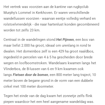
Het vertrek was voorzien aan de kantine van rugbyclub
Murphy's Lommel in Kerkhoven. Er waren verschillende
wandellussen voorzien - waarvan eentje volledig verhard en
rolstoelvriendelijk - die naar hartenlust konden gecombineerd
worden tot zelfs 23 km.
Centraal in de wandelingen stond
Het Pijnven
,
een bos van
maar
liefst 2.000 ha groot, idea
al om urenlang in rond te
dwalen. Het domeinbos zelf is een
429 ha groot naaldbos,
ingedeeld in percelen van 4 à 5 ha gescheiden door brede
wegen en loofboomstroken. Wandelaars kwamen langs het
Vlinderbos, de B-lussen van 6 en 9 km kwamen ook
langs
Fietsen door de bomen
, een 800 meter lang traject, 10
meter boven de begane grond in de vorm van een dubbele
cirkel met 100 meter doormeter.
Tegen het einde van de dag kwam het zonnetje zelfs flink
piepen waardoor het een heel aangename wandeldag was.