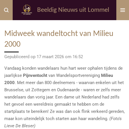
Ga
Beeldig Nieuws uit Lommel
direct
naar
de
Midweek wandeltocht van Milieu
hoofdinhoud
2000
Gepubliceerd op 17 maart 2026 om 16:52
Vandaag konden wandelaars hun hart weer ophalen tijdens de
jaarlijkse
Pijnventocht
van Wandelsportvereniging
Milieu
2000
. Met meer dan 800 deelnemers - waarvan enkelen uit het
Brusselse, uit Zottegem en Oudenaarde - waren er zelfs meer
wandelaars dan vorig jaar. Een dame uit Nederland had zelfs
het gevoel een wereldreis gemaakt te hebben om de
startplaats te bereiken! Ze was dan ook flink verkeerd gereden,
maar kon uiteindelijk toch starten aan haar wandeling.
(Foto's
Lieve De Bleser)