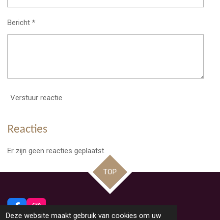
Bericht *
Verstuur reactie
Reacties
Er zijn geen reacties geplaatst.
TOP
F
I
Deze website maakt gebruik van cookies om uw
a
n