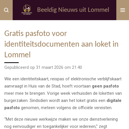
Ga
Beeldig Nieuws uit Lommel
direct
naar
de
Gratis pasfoto voor
hoofdinhoud
identiteitsdocumenten aan loket in
Lommel
Gepubliceerd op 31 maart 2026 om 21:40
Wie een identiteitskaart, reispas of elektronische verblijfskaart
aanvraagt in Huis van de Stad, hoeft voortaan
geen pasfoto
meer mee te brengen. Vorige week verhuisden de loketten van
burgerzaken. Sindsdien wordt aan het loket gratis een
digitale
pasfoto
genomen, meteen volgens de officiële vereisten.
“Met deze nieuwe werkwijze maken we onze dienstverlening
nog eenvoudiger en toegankelijker voor iedereen,” zegt