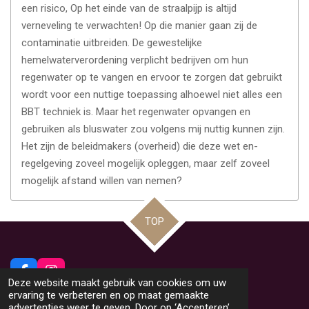
een risico, Op het einde van de straalpijp is altijd
verneveling te verwachten! Op die manier gaan zij de
contaminatie uitbreiden. De gewestelijke
hemelwaterverordening verplicht bedrijven om hun
regenwater op te vangen en ervoor te zorgen dat gebruikt
wordt voor een nuttige toepassing alhoewel niet alles een
BBT techniek is. Maar het regenwater opvangen en
gebruiken als bluswater zou volgens mij nuttig kunnen zijn.
Het zijn de beleidmakers (overheid) die deze wet en-
regelgeving zoveel mogelijk opleggen, maar zelf zoveel
mogelijk afstand willen van nemen?
TOP
F
I
Deze website maakt gebruik van cookies om uw
a
n
© 2026 Beeldig Nieuws uit Lommel
ervaring te verbeteren en op maat gemaakte
c
s
Powered by
JouwWeb
advertenties weer te geven. Door op ‘Accepteren’