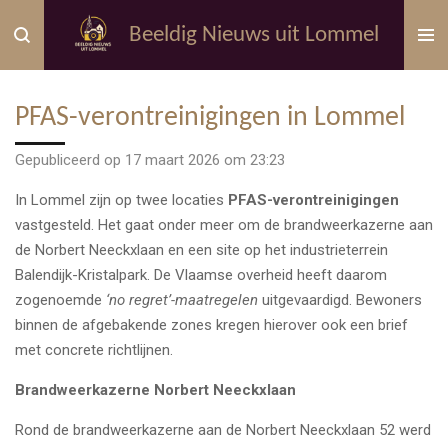
Ga
Beeldig Nieuws uit Lommel
direct
naar
de
PFAS-verontreinigingen in Lommel
hoofdinhoud
Gepubliceerd op 17 maart 2026 om 23:23
In
Lommel
zijn op twee locaties
PFAS-verontreinigingen
vastgesteld. Het gaat onder meer om de brandweerkazerne aan
de Norbert Neeckxlaan en een site op het industrieterrein
Balendijk-Kristalpark. De Vlaamse overheid heeft daarom
zogenoemde
‘no regret’-maatregelen
uitgevaardigd. Bewoners
binnen de afgebakende zones kregen hierover ook een brief
met concrete richtlijnen.
Brandweerkazerne Norbert Neeckxlaan
Rond de brandweerkazerne aan de Norbert Neeckxlaan 52 werd