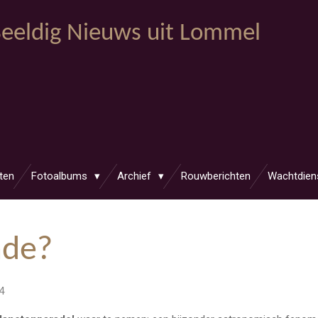
eeldig Nieuws uit Lommel
ten
Fotoalbums
Archief
Rouwberichten
Wachtdien
ade?
4