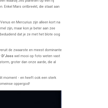
n waarbij zes planeten op een rij
n. Enkel Mars ontbreekt, die staat aan
Venus en Mercurius zijn alleen kort na
mel zijn, maar kon je beter aan zee
nbeduidend dat je ze met het blote oog
en veruit de zwaarste en meest dominante
r D'Joos
wel mooi op foto weten vast
storm, groter dan onze aarde, die al
dit moment - en heeft ook een sterk
 Romeinse oppergod!