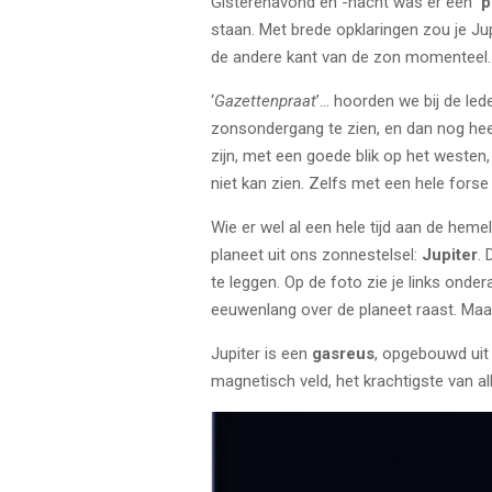
Gisterenavond en -nacht was er een
'
staan. Met brede opklaringen zou je Ju
de andere kant van de zon momenteel.
‘
Gazettenpraat
’… hoorden we bij de led
zonsondergang te zien, en dan nog heel
zijn, met een goede blik op het westen
niet kan zien. Zelfs met een hele forse 
Wie er wel al een hele tijd aan de heme
planeet uit ons zonnestelsel:
Jupiter
.
te leggen. Op de foto zie je links onde
eeuwenlang over de planeet raast.
Maar
Jupiter is een
gasreus
, opgebouwd uit
magnetisch veld, het krachtigste van a