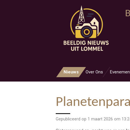
Ga
B
direct
naar
de
hoofdinhoud
Nieuws
Over Ons
Evenemen
Planetenpar
Gepubliceerd op 1 maart 2026 om 13:2