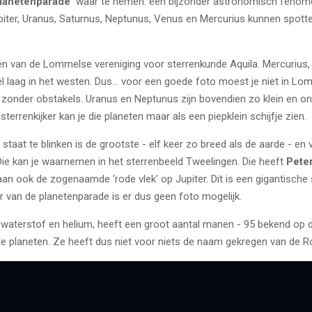
planetenparade'
waar te nemen: een bijzonder astronomisch fenomee
piter, Uranus, Saturnus, Neptunus, Venus en Mercurius kunnen spotte
en van de Lommelse vereniging voor sterrenkunde Aquila. Mercurius, 
 laag in het westen. Dus… voor een goede foto moest je niet in Lom
, zonder obstakels. Uranus en Neptunus zijn bovendien zo klein en o
sterrenkijker kan je die planeten maar als een piepklein schijfje zien.
l staat te blinken is de grootste - elf keer zo breed als de aarde - 
 Die kan je waarnemen in het sterrenbeeld Tweelingen. Die heeft
Pete
raan ook de zogenaamde 'rode vlek' op Jupiter.
Dit is een gigantische 
 van de planetenparade is er dus geen foto mogelijk.
 waterstof en helium, heeft een groot aantal manen - 95 bekend op 
lle planeten. Ze heeft dus niet voor niets de naam gekregen van de