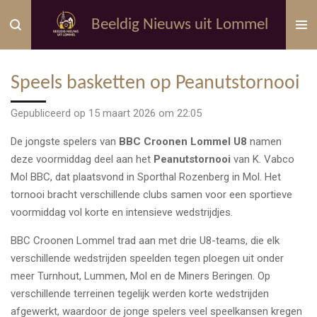
Ga
Beeldig Nieuws uit Lommel
direct
naar
de
Speels basketten op Peanutstornooi
hoofdinhoud
Gepubliceerd op 15 maart 2026 om 22:05
De jongste spelers van
BBC Croonen Lommel U8
namen
deze voormiddag deel aan het
Peanutstornooi
van K. Vabco
Mol BBC, dat plaatsvond in Sporthal Rozenberg in Mol. Het
tornooi bracht verschillende clubs samen voor een sportieve
voormiddag vol korte en intensieve wedstrijdjes.
BBC Croonen Lommel trad aan met drie U8-teams, die elk
verschillende wedstrijden speelden tegen ploegen uit onder
meer Turnhout, Lummen, Mol en de Miners Beringen. Op
verschillende terreinen tegelijk werden korte wedstrijden
afgewerkt, waardoor de jonge spelers veel speelkansen kregen