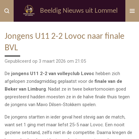
Ga
Beeldig Nieuws uit Lommel
direct
naar
de
Jongens U11 2-2 Lovoc naar finale
hoofdinhoud
BVL
Gepubliceerd op 3 maart 2026 om 21:05
De
jongens U11 2-2 van volleyclub Lovoc
hebben zich
afgelopen zondagmiddag geplaatst voor de
finale van de
Beker van Limburg
. Nadat ze in twee bekertornooien goed
gepresteerd hadden moesten ze in de halve finale thuis tegen
de jongens van Mavo Dilsen-Stokkem spelen.
De jongens startten in ieder geval heel stevig aan de match,
want set 1 ging met maar liefst 25-5 naar Lovoc. Een nooit
geziene setstand, zelfs niet in de competitie. Daarna kregen de