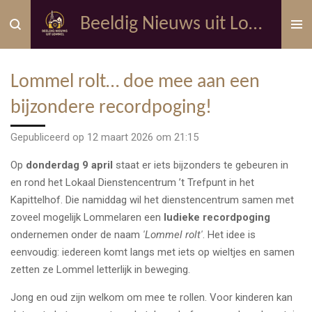
Ga
Beeldig Nieuws uit Lommel
direct
naar
de
Lommel rolt… doe mee aan een
hoofdinhoud
bijzondere recordpoging!
Gepubliceerd op 12 maart 2026 om 21:15
Op
donderdag 9 april
staat er iets bijzonders te gebeuren in
en rond het Lokaal Dienstencentrum ’t Trefpunt in het
Kapittelhof. Die namiddag wil het dienstencentrum samen met
zoveel mogelijk Lommelaren een
ludieke recordpoging
ondernemen onder de naam
'Lommel rolt'
. Het idee is
eenvoudig: iedereen komt langs met iets op wieltjes en samen
zetten ze Lommel letterlijk in beweging.
Jong en oud zijn welkom om mee te rollen. Voor kinderen kan