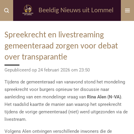
Ga
Beeldig Nieuws uit Lommel
direct
naar
de
Spreekrecht en livestreaming
hoofdinhoud
gemeenteraad zorgen voor debat
over transparantie
Gepubliceerd op 24 februari 2026 om 23:50
Tijdens de gemeenteraad van vanavond stond het mondeling
spreekrecht voor burgers opnieuw ter discussie naar
aanleiding van een mondelinge vraag van
Rina Alen (N-VA)
.
Het raadslid kaartte de manier aan waarop het spreekrecht
tijdens de vorige gemeenteraad (niet) werd uitgezonden via de
livestream.
Volgens Alen ontvingen verschillende inwoners die de