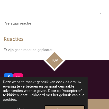
Verstuur reactie
Reacties
Er zijn geen reacties geplaatst.
TOP
F
I
Deze website maakt gebruik van cookies om uw
a
n
© 2026 Beeldig Nieuws uit Lommel
ervaring te verbeteren en op maat gemaakte
c
s
Powered by
JouwWeb
advertenties weer te geven. Door op ‘Accepteren’
e
t
te klikken, gaat u akkoord met het gebruik van alle
b
a
cookies.
o
g
o
r