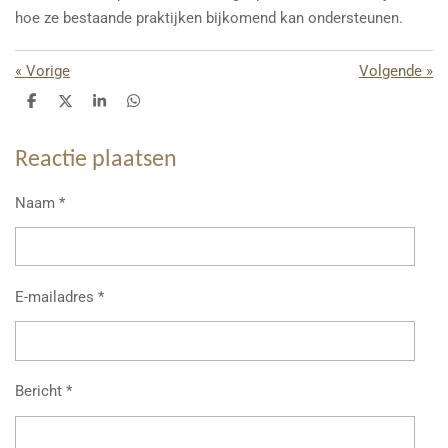
hoe ze bestaande praktijken bijkomend kan ondersteunen.
«
Vorige
Volgende
»
D
D
S
D
e
e
h
e
l
e
a
l
e
l
r
e
Reactie plaatsen
n
e
n
Naam *
E-mailadres *
Bericht *