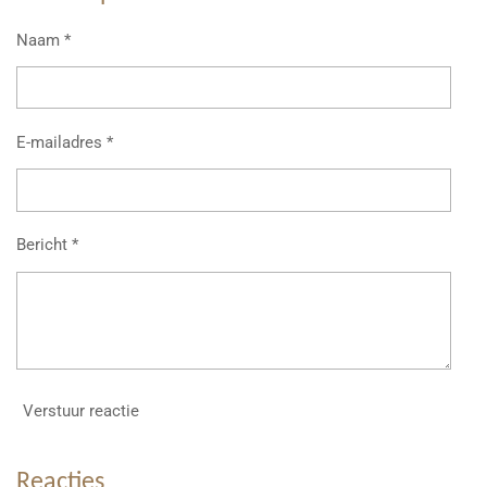
n
e
n
Naam *
E-mailadres *
Bericht *
Verstuur reactie
Reacties