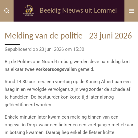
Ga
Beeldig Nieuws uit Lommel
direct
naar
de
Melding van de politie - 23 juni 2026
hoofdinhoud
Gepubliceerd op 23 juni 2026 om 15:30
Bij de
Politiezone Noord-Limburg
werden deze namiddag kort
na elkaar twee
verkeersongevallen
gemeld.
Rond 14.30 uur reed een voertuig op de Koning Albertlaan een
haag in en vervolgde vervolgens zijn weg zonder de schade af
te handelen. De bestuurder kon korte tijd later alsnog
geïdentificeerd worden.
Enkele minuten later kwam een melding binnen van een
ongeval in Dorp, waar een fietser en een voetganger met elkaar
in botsing kwamen. Daarbij liep enkel de fietser lichte