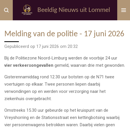
Ga
Beeldig Nieuws uit Lommel
direct
naar
de
Melding van de politie - 17 juni 2026
hoofdinhoud
Gepubliceerd op 17 juni 2026 om 20:32
Bij de
Politiezone Noord-Limburg
werden de voorbije 24 uur
vier verkeersongevallen
gemeld, waarvan drie met gewonden.
Gisterennamiddag rond 12.30 uur botsten op de N71 twee
voertuigen op elkaar. Twee personen liepen daarbij
verwondingen op en werden voor verzorging naar het
ziekenhuis overgebracht.
Omstreeks 15.30 uur gebeurde op het kruispunt van de
Vreyshorring en de Stationsstraat een kettingbotsing waarbij
vier personenwagens betrokken waren. Daarbij vielen geen