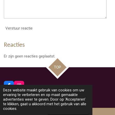
Verstuur reactie
Reacties
Er zijn geen reacties geplaatst.
TOP
F
I
Deze website maakt gebruik van cookies om uw
a
n
© 2026 Beeldig Nieuws uit Lommel
ervaring te verbeteren en op maat gemaakte
c
s
Powered by
JouwWeb
advertenties weer te geven. Door op ‘Accepteren’
e
t
te klikken, gaat u akkoord met het gebruik van alle
b
a
cookies.
o
g