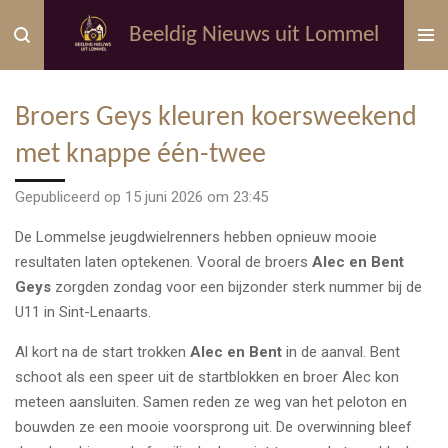
Ga
Beeldig Nieuws uit Lommel
direct
naar
de
Broers Geys kleuren koersweekend
hoofdinhoud
met knappe één-twee
Gepubliceerd op 15 juni 2026 om 23:45
De Lommelse jeugdwielrenners hebben opnieuw mooie
resultaten laten optekenen. Vooral de broers
Alec en Bent
Geys
zorgden zondag voor een bijzonder sterk nummer bij de
U11 in Sint-Lenaarts.
Al kort na de start trokken
Alec en Bent
in de aanval. Bent
schoot als een speer uit de startblokken en broer Alec kon
meteen aansluiten. Samen reden ze weg van het peloton en
bouwden ze een mooie voorsprong uit. De overwinning bleef