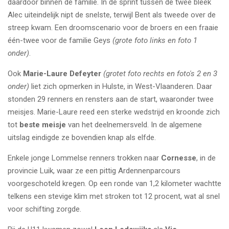
daardoor binnen de familie. In de sprint tussen de twee bleek
Alec uiteindelijk nipt de snelste, terwijl Bent als tweede over de
streep kwam. Een droomscenario voor de broers en een fraaie
één-twee voor de familie Geys
(grote foto links en foto 1
onder)
.
Ook
Marie-Laure Defeyter
(grotet foto rechts en foto's 2 en 3
onder)
liet zich opmerken in Hulste, in West-Vlaanderen. Daar
stonden 29 renners en rensters aan de start, waaronder twee
meisjes. Marie-Laure reed een sterke wedstrijd en kroonde zich
tot
beste meisje
van het deelnemersveld. In de algemene
uitslag eindigde ze bovendien knap als elfde.
Enkele jonge Lommelse renners trokken naar
Cornesse
, in de
provincie Luik, waar ze een pittig Ardennenparcours
voorgeschoteld kregen. Op een ronde van 1,2 kilometer wachtte
telkens een stevige klim met stroken tot 12 procent, wat al snel
voor schifting zorgde.