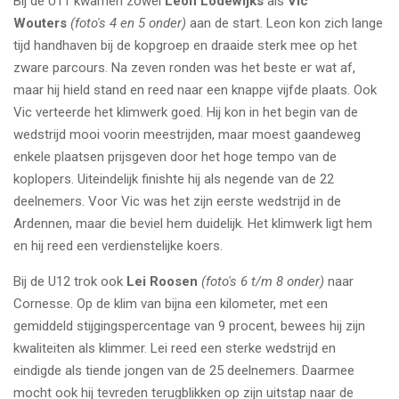
Bij de U11 kwamen zowel
Leon Lodewijks
als
Vic
Wouters
(foto's 4 en 5 onder)
aan de start. Leon kon zich lange
tijd handhaven bij de kopgroep en draaide sterk mee op het
zware parcours. Na zeven ronden was het beste er wat af,
maar hij hield stand en reed naar een knappe vijfde plaats. Ook
Vic verteerde het klimwerk goed. Hij kon in het begin van de
wedstrijd mooi voorin meestrijden, maar moest gaandeweg
enkele plaatsen prijsgeven door het hoge tempo van de
koplopers. Uiteindelijk finishte hij als negende van de 22
deelnemers. Voor Vic was het zijn eerste wedstrijd in de
Ardennen, maar die beviel hem duidelijk. Het klimwerk ligt hem
en hij reed een verdienstelijke koers.
Bij de U12 trok ook
Lei Roosen
(foto's 6 t/m 8 onder)
naar
Cornesse. Op de klim van bijna een kilometer, met een
gemiddeld stijgingspercentage van 9 procent, bewees hij zijn
kwaliteiten als klimmer. Lei reed een sterke wedstrijd en
eindigde als tiende jongen van de 25 deelnemers. Daarmee
mocht ook hij tevreden terugblikken op zijn uitstap naar de