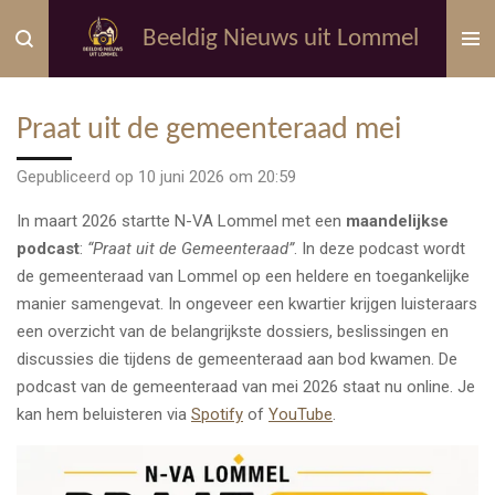
Ga
Beeldig Nieuws uit Lommel
direct
naar
de
Praat uit de gemeenteraad mei
hoofdinhoud
Gepubliceerd op 10 juni 2026 om 20:59
In maart 2026 startte N-VA Lommel met een
maandelijkse
podcast
:
“Praat uit de Gemeenteraad”
. In deze podcast wordt
de gemeenteraad van Lommel op een heldere en toegankelijke
manier samengevat. In ongeveer een kwartier krijgen luisteraars
een overzicht van de belangrijkste dossiers, beslissingen en
discussies die tijdens de gemeenteraad aan bod kwamen. De
podcast van de gemeenteraad van mei 2026 staat nu online. Je
kan hem beluisteren via
Spotify
of
YouTube
.