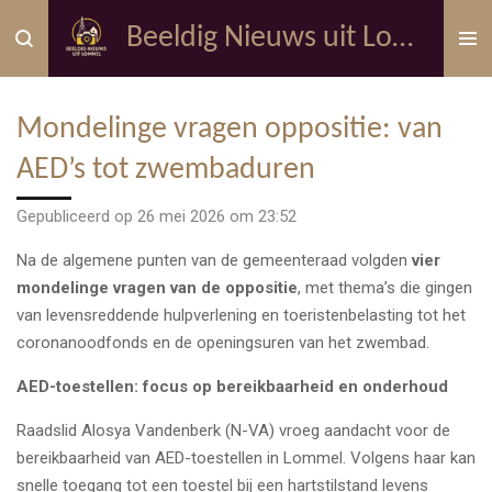
Ga
Beeldig Nieuws uit Lommel
direct
naar
de
Mondelinge vragen oppositie: van
hoofdinhoud
AED’s tot zwembaduren
Gepubliceerd op 26 mei 2026 om 23:52
Na de algemene punten van de gemeenteraad volgden
vier
mondelinge vragen van de oppositie
, met thema’s die gingen
van levensreddende hulpverlening en toeristenbelasting tot het
coronanoodfonds en de openingsuren van het zwembad.
AED-toestellen: focus op bereikbaarheid en onderhoud
Raadslid Alosya Vandenberk (N-VA) vroeg aandacht voor de
bereikbaarheid van AED-toestellen in Lommel. Volgens haar kan
snelle toegang tot een toestel bij een hartstilstand levens