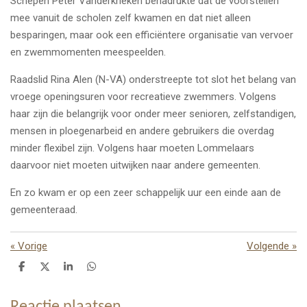
Schepen Peter Vanderkrieken benadrukte dat de voorstellen
mee vanuit de scholen zelf kwamen en dat niet alleen
besparingen, maar ook een efficiëntere organisatie van vervoer
en zwemmomenten meespeelden.
Raadslid Rina Alen (N-VA) onderstreepte tot slot het belang van
vroege openingsuren voor recreatieve zwemmers. Volgens
haar zijn die belangrijk voor onder meer senioren, zelfstandigen,
mensen in ploegenarbeid en andere gebruikers die overdag
minder flexibel zijn. Volgens haar moeten Lommelaars
daarvoor niet moeten uitwijken naar andere gemeenten.
En zo kwam er op een zeer schappelijk uur een einde aan de
gemeenteraad.
«
Vorige
Volgende
»
D
D
S
D
e
e
h
e
l
e
a
l
e
l
r
e
Reactie plaatsen