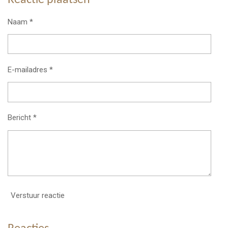
n
e
n
Naam *
E-mailadres *
Bericht *
Verstuur reactie