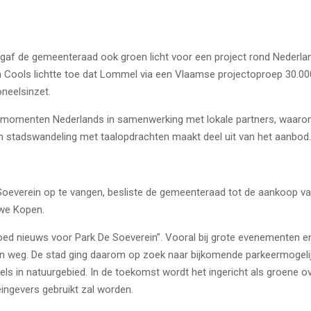
gaf de gemeenteraad ook groen licht voor een project rond Nederl
n Cools lichtte toe dat Lommel via een Vlaamse projectoproep 30.00
neelsinzet.
nmomenten Nederlands in samenwerking met lokale partners, waarond
 stadswandeling met taalopdrachten maakt deel uit van het aanbod.
Soeverein
op te vangen, besliste de gemeenteraad tot de aankoop va
uwe Kopen.
d nieuws voor Park De Soeverein”. Vooral bij grote evenementen en
ijn weg. De stad ging daarom op zoek naar bijkomende parkeermogelijkh
eels in natuurgebied. In de toekomst wordt het ingericht als groene ov
ngevers gebruikt zal worden.