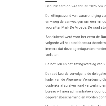
Gepubliceerd op 24 februari 2026 om 2
De zittingsavond van vanavond ging v
en vroeg de aanwezigen om één minuut
voorzitter Mark De Vroede. De raad stond
Aansluitend werd voor het eerst de
Ra
volgorde wil het stadsbestuur dossiers 
immers dat deze agendapunten minder a
verlieten.
De notulen en het zittingsverslag van
De raad keurde vervolgens de delegati
kader van de Algemene Verordening G
duidelijke afspraken rond verwerking e
bureau wil men administratieve doorloo
gegevensbescherming en worden conform