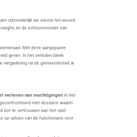
m uitzonderlijk als eerste het woord
n Craeghs en de schoonmoeder van
eenteraad. Met deze aangepaste
eid geven. In het verleden bleek
de vergadering na de gemeenteraad al
het verlenen van machtigingen
in het
econfronteerd met dossiers waarin
id toe te vertrouwen aan het vast
ns op advies van de functionaris voor