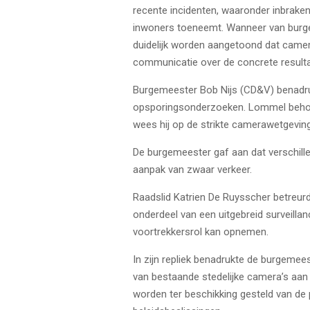
recente incidenten, waaronder inbraken 
inwoners toeneemt. Wanneer van burger
duidelijk worden aangetoond dat camerat
communicatie over de concrete result
Burgemeester
Bob Nijs
(CD&V) benadruk
opsporingsonderzoeken. Lommel behoor
wees hij op de strikte camerawetgeving 
De burgemeester gaf aan dat verschille
aanpak van zwaar verkeer.
Raadslid Katrien De Ruysscher betreur
onderdeel van een uitgebreid surveill
voortrekkersrol kan opnemen.
In zijn repliek benadrukte de burgemee
van bestaande stedelijke camera’s aan
worden ter beschikking gesteld van de 