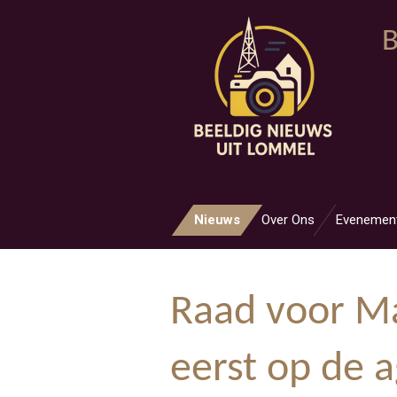
Ga
B
direct
naar
de
hoofdinhoud
Nieuws
Over Ons
Evenemen
Raad voor Ma
eerst op de 