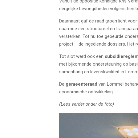
Vanuit de oppositie kondigde Kris Verd
dergelijke bevoegdheden volgens hen bij
Daarnaast gaf de raad groen licht voo
daarmee een structureel en transparant
versterken. Tot nu toe gebeurde onder
project – de ingediende dossiers. Het 
Tot slot werd ook een
subsidiereglem
met bijkomende ondersteuning op basis 
samenhang en levenskwaliteit in Lommel
De
gemeenteraad
van Lommel behandeld
economische ontwikkeling.
(Lees verder onder de foto)