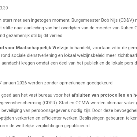
3:30
an start met een ingetogen moment. Burgemeester
Bob Nijs
(CD&V) na
 stilte naar aanleiding van het overlijden van de moeder van Rube
 gezamenlijk stil bij dit verlies.
ad voor Maatschappelijk Welzijn
behandeld, voortaan vóór de gem
rond sociale dienstverlening en lokaal welzijnsbeleid meer zichtbaarh
andacht kregen omdat een deel van het publiek en de lokale pers 
 27 januari 2026 werden zonder opmerkingen goedgekeurd.
e goed aan het vast bureau voor het
afsluiten van protocollen en 
egevensbescherming (GDPR). Stad en OCMW worden alsmaar vaker g
n beveiliging van persoonsgegevens nodig zijn. Door deze bevoegdhe
ptijden verkorten en efficiënter werken. Beslissingen gebeuren telke
 de wettelijke verplichtingen gepubliceerd.