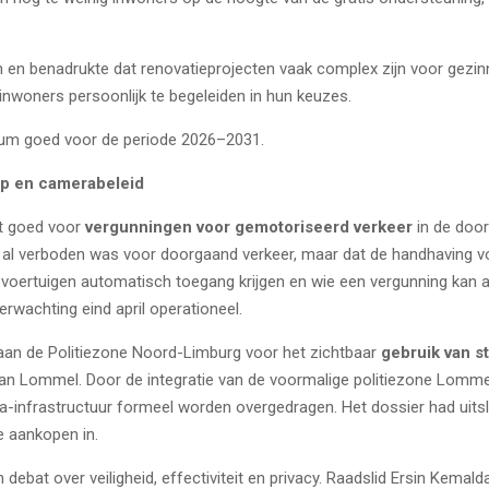
n en benadrukte dat renovatieprojecten vaak complex zijn voor gezin
nwoners persoonlijk te begeleiden in hun keuzes.
dum goed voor de periode 2026–2031.
p en camerabeleid
t goed voor
vergunningen voor gemotoriseerd verkeer
in de doo
g al verboden was voor doorgaand verkeer, maar dat de handhaving 
 voertuigen automatisch toegang krijgen en wie een vergunning kan
verwachting eind april operationeel.
 aan de
Politiezone Noord-Limburg
voor het zichtbaar
gebruik van s
an Lommel. Door de integratie van de voormalige politiezone Lomme
-infrastructuur formeel worden overgedragen. Het dossier had uitslu
we aankopen in.
debat over veiligheid, effectiviteit en privacy. Raadslid Ersin Kema