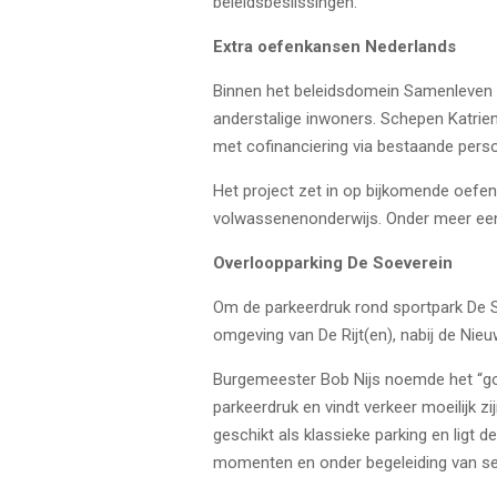
beleidsbeslissingen.
Extra oefenkansen Nederlands
Binnen het beleidsdomein Samenleven 
anderstalige inwoners. Schepen Katrie
met cofinanciering via bestaande perso
Het project zet in op bijkomende oefe
volwassenenonderwijs. Onder meer een
Overloopparking De Soeverein
Om de parkeerdruk rond sportpark
De 
omgeving van De Rijt(en), nabij de Nie
Burgemeester Bob Nijs noemde het “goe
parkeerdruk en vindt verkeer moeilijk z
geschikt als klassieke parking en ligt d
momenten en onder begeleiding van sei