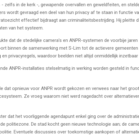
- zelfs in de kerk -, gewapende overvallen en geweldfeiten, en stelde
s wordt gevraagd een deel van hun privacy af te staan in functie va
oezicht effectief bijdraagt aan criminaliteitsbestrijding. Hij pleitt
aten van het systeem.
te dat de stedelijke camera’s en ANPR-systemen de voorbije jaren
t binnen de samenwerking met S-Lim tot de actievere gemeenten op
en privacyregels, waardoor beelden niet altijd onmiddellijk inzetbaar 
nde ANPR-installaties stelselmatig in werking worden gesteld in fun
de dat opnieuw voor ANPR wordt gekozen en verwees naar het groots
ancesysteem. Ze vroeg waarom niet werd nagedacht over alternatiev
ster dat het voorliggende agendapunt enkel ging over de administrati
 de politiezone. De stad kocht geen nieuwe technologie aan; de cam
politie. Eventuele discussies over toekomstige aankopen of alternati