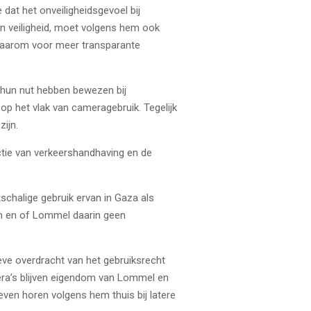
 dat het onveiligheidsgevoel bij
n veiligheid, moet volgens hem ook
e daarom voor meer transparante
 hun nut hebben bewezen bij
 het vlak van cameragebruik. Tegelijk
zijn.
ctie van verkeershandhaving en de
chalige gebruik ervan in Gaza als
en en of Lommel daarin geen
eve overdracht van het gebruiksrecht
era’s blijven eigendom van Lommel en
even horen volgens hem thuis bij latere