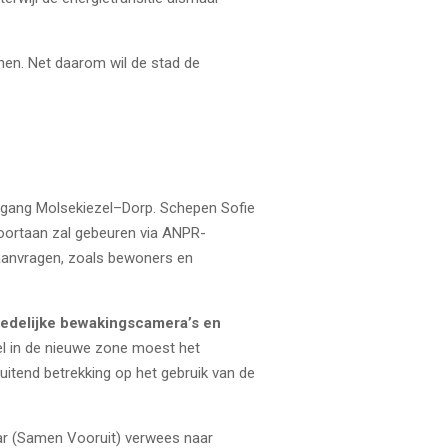
nen. Net daarom wil de stad de
rgang Molsekiezel–Dorp. Schepen Sofie
voortaan zal gebeuren via ANPR-
 aanvragen, zoals bewoners en
tedelijke bewakingscamera’s en
l in de nieuwe zone moest het
itend betrekking op het gebruik van de
ldar (Samen Vooruit) verwees naar