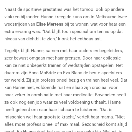
Naast de sportieve prestaties was het tornooi ook op andere
vlakken bijzonder. Hanne kreeg de kans om in Melbourne twee
wedstrijden van
Elise Mertens
bij te wonen, wat voor haar een
extra ervaring was. “Dat blijft toch speciaal om tennis op dat
niveau van dichtbij te zien,” klonk het enthousiast.
Tegelijk blijft Hanne, samen met haar ouders en begeleiders,
zeer bewust omgaan met haar grenzen. Door haar epilepsie
kan ze niet onbeperkt trainen of wedstrijden opstapelen. Net
daarom zijn Anna McBride en Eva Blanc de beste speelsters
ter wereld. Zij zijn professioneel bezig en trainen heel veel. Dat
kan Hanne niet, voldoende rust en slaap zijn cruciaal voor
haar, zeker in combinatie met haar medicatie. Bovendien heeft
ze ook nog een job waar ze veel voldoening uithaalt. Hanne
heeft geleerd om naar haar lichaam te luisteren. “Dat is
misschien wel haar grootste kracht,” vertelt haar mama. “Niet
alles moet professioneel of maximaal. Gezondheid komt altijd
eerst. En Hanne doet het graag en is erg gelukkig. Wat wil je