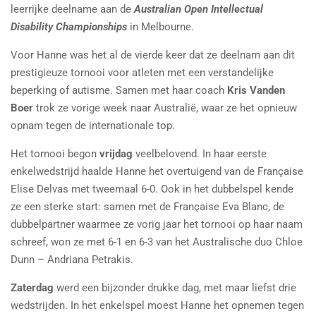
leerrijke deelname aan de
Australian Open Intellectual
Disability Championships
in Melbourne.
Voor Hanne was het al de vierde keer dat ze deelnam aan dit
prestigieuze tornooi voor atleten met een verstandelijke
beperking of autisme. Samen met haar coach
Kris Vanden
Boer
trok ze vorige week naar Australië, waar ze het opnieuw
opnam tegen de internationale top.
Het tornooi begon
vrijdag
veelbelovend. In haar eerste
enkelwedstrijd haalde Hanne het overtuigend van de Française
Elise Delvas met tweemaal 6-0. Ook in het dubbelspel kende
ze een sterke start: samen met de Française Eva Blanc, de
dubbelpartner waarmee ze vorig jaar het tornooi op haar naam
schreef, won ze met 6-1 en 6-3 van het Australische duo Chloe
Dunn – Andriana Petrakis.
Zaterdag
werd een bijzonder drukke dag, met maar liefst drie
wedstrijden. In het enkelspel moest Hanne het opnemen tegen