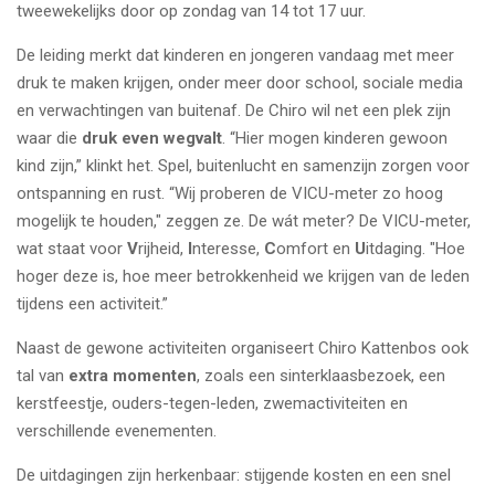
tweewekelijks door op zondag van 14 tot 17 uur.
De leiding merkt dat kinderen en jongeren vandaag met meer
druk te maken krijgen, onder meer door school, sociale media
en verwachtingen van buitenaf. De Chiro wil net een plek zijn
waar die
druk even wegvalt
. “Hier mogen kinderen gewoon
kind zijn,” klinkt het. Spel, buitenlucht en samenzijn zorgen voor
ontspanning en rust. “Wij proberen de VICU-meter zo hoog
mogelijk te houden," zeggen ze. De wát meter? De VICU-meter,
wat staat voor
V
rijheid,
I
nteresse,
C
omfort en
U
itdaging. "Hoe
hoger deze is, hoe meer betrokkenheid we krijgen van de leden
tijdens een activiteit.”
Naast de gewone activiteiten organiseert Chiro Kattenbos ook
tal van
extra momenten
, zoals een sinterklaasbezoek, een
kerstfeestje, ouders-tegen-leden, zwemactiviteiten en
verschillende evenementen.
De uitdagingen zijn herkenbaar: stijgende kosten en een snel