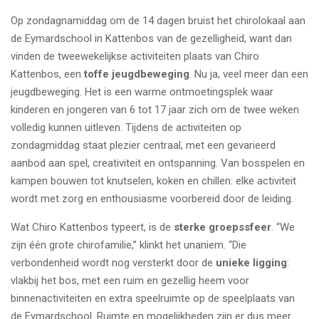
Op zondagnamiddag om de 14 dagen bruist het chirolokaal aan
de Eymardschool in Kattenbos van de gezelligheid, want dan
vinden de tweewekelijkse activiteiten plaats van Chiro
Kattenbos, een
toffe jeugdbeweging
. Nu ja, veel meer dan een
jeugdbeweging. Het is een warme ontmoetingsplek waar
kinderen en jongeren van 6 tot 17 jaar zich om de twee weken
volledig kunnen uitleven. Tijdens de activiteiten op
zondagmiddag staat plezier centraal, met een gevarieerd
aanbod aan spel, creativiteit en ontspanning. Van bosspelen en
kampen bouwen tot knutselen, koken en chillen: elke activiteit
wordt met zorg en enthousiasme voorbereid door de leiding.
Wat Chiro Kattenbos typeert, is de
sterke groepssfeer
. “We
zijn één grote chirofamilie,” klinkt het unaniem. “Die
verbondenheid wordt nog versterkt door de
unieke ligging
:
vlakbij het bos, met een ruim en gezellig heem voor
binnenactiviteiten en extra speelruimte op de speelplaats van
de Eymardschool. Ruimte en mogelijkheden zijn er dus meer