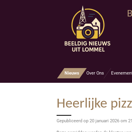
Ga
B
direct
naar
de
hoofdinhoud
Nieuws
Over Ons
Evenemen
Heerlijke pizz
Gepubliceerd op 20 januari 2026 om 2