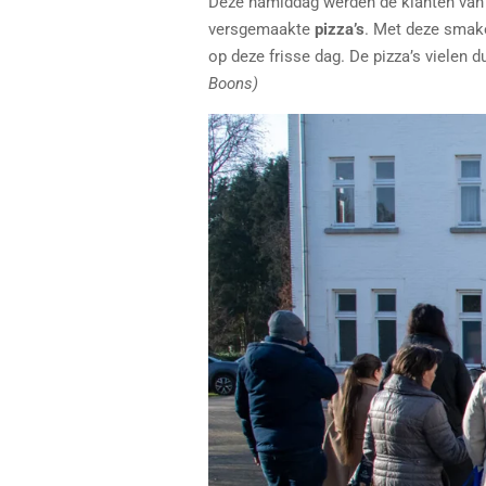
Deze namiddag werden de klanten va
versgemaakte
pizza’s
. Met deze smake
op deze frisse dag. De pizza’s vielen 
Boons)