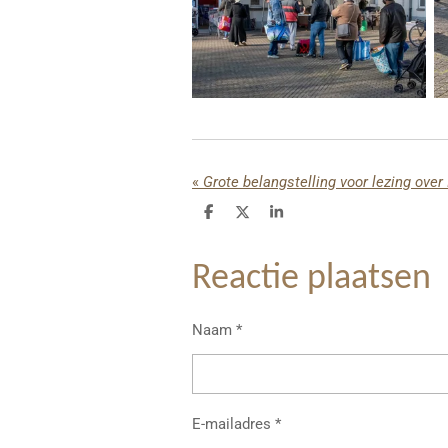
«
Grote belangstelling voor lezing over
D
D
S
e
e
h
l
e
a
e
l
r
Reactie plaatsen
n
e
Naam *
E-mailadres *