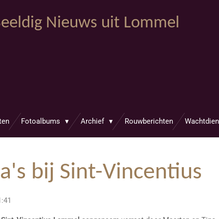
eeldig Nieuws uit Lommel
ten
Fotoalbums
Archief
Rouwberichten
Wachtdien
a's bij Sint-Vincentius
1:41