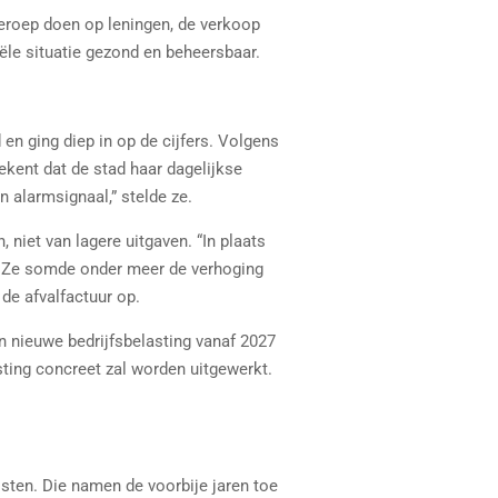
beroep doen op leningen, de verkoop
ële situatie gezond en beheersbaar.
 en ging diep in op de cijfers. Volgens
ekent dat de stad haar dagelijkse
n alarmsignaal,” stelde ze.
 niet van lagere uitgaven. “In plaats
et. Ze somde onder meer de verhoging
de afvalfactuur op.
n nieuwe bedrijfsbelasting vanaf 2027
sting concreet zal worden uitgewerkt.
ten. Die namen de voorbije jaren toe