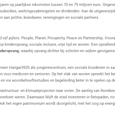
jaren op jaarlijkse inkomsten tussen 70 en 79 miljoen euro. Ongeve
subsidies, werkingsopbrengsten en dividenden. Aan de uitgavenzijde
n aan politie, brandweer, verenigingen en sociale partners.
 vijf pijlers: People, Planet, Prosperity, Peace en Partnership. Voor
 op kinderopvang, sociale inclusie, vrije tijd en wonen. Een opvalle
inderopvang
, waarbij opvang dichter bij scholen en wijken georgani
 meer Hangar3920 als jongerencentrum, een sociale kruidenier in s
 voor medioren en senioren. Op het vlak van wonen spreekt het be
 en via woonbehoeftestudies en begeleiding beter in te spelen op 
rastructuur- en klimaatprojecten naar voren. De aanleg van Rondwe
verkeer weren. Daarnaast blijft de stad investeren in fietspaden, rio
Ook het eigen patrimonium wordt doorgelicht, met het oog op energi