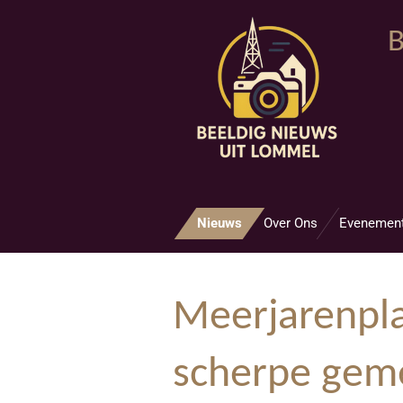
Ga
B
direct
naar
de
hoofdinhoud
Nieuws
Over Ons
Evenemen
Meerjarenpla
scherpe gem