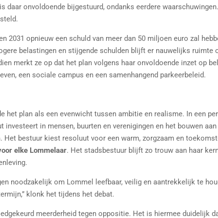
 is daar onvoldoende bijgestuurd, ondanks eerdere waarschuwingen.
steld.
 2031 opnieuw een schuld van meer dan 50 miljoen euro zal hebben,
hogere belastingen en stijgende schulden blijft er nauwelijks ruimt
ien merkt ze op dat het plan volgens haar onvoldoende inzet op be
ieven,
een sociale campus
en een samenhangend parkeerbeleid.
 het plan als een evenwicht tussen ambitie en realisme. In een pe
t investeert in mensen, buurten en verenigingen en het bouwen aa
n. Het bestuur kiest resoluut voor een warm, zorgzaam en toekomst
 voor elke Lommelaar
. Het stadsbestuur blijft zo trouw aan haar ke
enleving.
gen noodzakelijk om Lommel leefbaar, veilig en aantrekkelijk te hou
rmijn,” klonk het tijdens het debat.
edgekeurd meerderheid tegen oppositie. Het is hiermee duidelijk dat