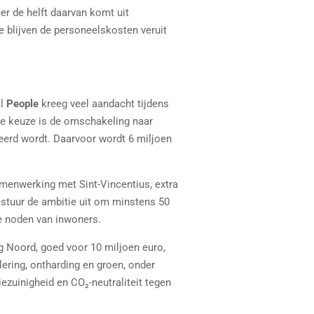
er de helft daarvan komt uit
 blijven de personeelskosten veruit
al
People
kreeg veel aandacht tijdens
nde keuze is de omschakeling naar
seerd wordt. Daarvoor wordt 6 miljoen
amenwerking met Sint-Vincentius, extra
stuur de ambitie uit om minstens 50
de noden van inwoners.
g Noord, goed voor 10 miljoen euro,
lering, ontharding en groen, onder
ezuinigheid en CO₂-neutraliteit tegen