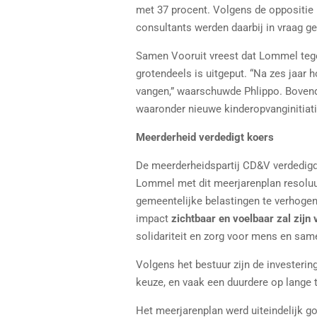
met 37 procent. Volgens de oppositie
consultants werden daarbij in vraag ge
Samen Vooruit vreest dat Lommel tegen
grotendeels is uitgeput. “Na zes jaar 
vangen,” waarschuwde Phlippo. Bovend
waaronder
nieuwe kinderopvanginitiat
Meerderheid verdedigt koers
De meerderheidspartij CD&V verdedigde
Lommel met dit meerjarenplan resoluu
gemeentelijke belastingen te verhoge
impact
zichtbaar en voelbaar zal zijn
solidariteit en zorg voor mens en sam
Volgens het bestuur zijn de investerin
keuze, en vaak een duurdere op lange te
Het meerjarenplan werd uiteindelijk go