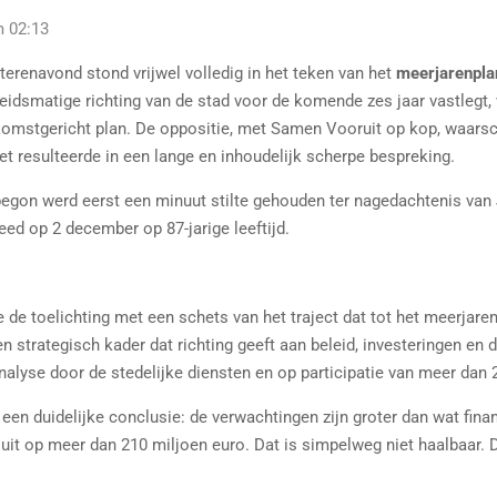
m 02:13
erenavond stond vrijwel volledig in het teken van het
meerjarenpl
leidsmatige richting van de stad voor de komende zes jaar vastlegt,
omstgericht plan. De oppositie, met Samen Vooruit op kop, waarschu
t resulteerde in een lange en inhoudelijk scherpe bespreking.
egon werd eerst een minuut stilte gehouden ter nagedachtenis van J
ed op 2 december op 87-jarige leeftijd.
e toelichting met een schets van het traject dat tot het meerjaren
strategisch kader dat richting geeft aan beleid, investeringen en d
alyse door de stedelijke diensten en op participatie van meer dan 
t een duidelijke conclusie: de verwachtingen zijn groter dan wat fin
uit op meer dan 210 miljoen euro. Dat is simpelweg niet haalbaa