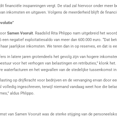
dit financiële inspanningen vergt. De stad zal hiervoor onder meer 
an inkomsten en uitgaven. Volgens de meerderheid blijft de financi
volutie”
 door
Samen Vooruit
. Raadslid Rita Phlippo nam uitgebreid het woord
6 een negatief exploitatiesaldo van meer dan 600.000 euro. “Dat bet
haar jaarlijkse inkomsten. We teren dan in op reserves, en dat is ee
ers in latere jaren grotendeels het gevolg zijn van hogere inkomsten,
 bestuur voor het verhogen van belastingen en retributies,” klonk h
re waterfacturen en het wegvallen van de stedelijke tussenkomst in 
asting op drijfkracht voor bedrijven en de vervanging ervan door ee
l volledig ingeschreven, terwijl niemand vandaag weet hoe die bela
mes,” aldus Phlippo.
mst van Samen Vooruit was de sterke stijging van de personeelskos