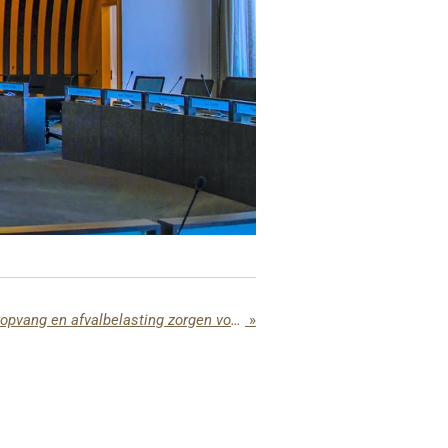
Sociale huisvesting, kinderopvang en afvalbelasting zorgen voor scherp debat in gemeenteraad
»