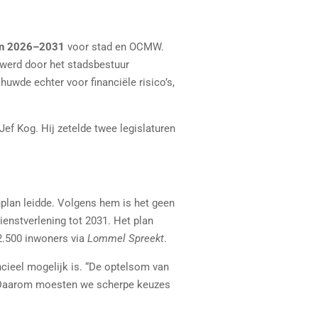
an 2026–2031
voor stad en OCMW.
 werd door het stadsbestuur
wde echter voor financiële risico’s,
ef Kog. Hij zetelde twee legislaturen
plan leidde. Volgens hem is het geen
ienstverlening tot 2031. Het plan
2.500 inwoners via
Lommel Spreekt
.
ancieel mogelijk is. “De optelsom van
r. Daarom moesten we scherpe keuzes