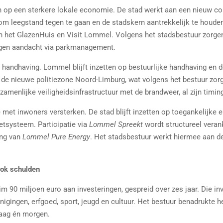
 op een sterkere lokale economie. De stad werkt aan een nieuw co
om leegstand tegen te gaan en de stadskern aantrekkelijk te houden
in het GlazenHuis en Visit Lommel. Volgens het stadsbestuur zorge
ijgen aandacht via parkmanagement.
 handhaving. Lommel blijft inzetten op bestuurlijke handhaving en 
 de nieuwe politiezone Noord-Limburg, wat volgens het bestuur zor
amenlijke veiligheidsinfrastructuur met de brandweer, al zijn timin
met inwoners versterken. De stad blijft inzetten op toegankelijke en
etsysteem. Participatie via
Lommel Spreekt
wordt structureel veran
ing van
Lommel Pure Energy
. Het stadsbestuur werkt hiermee aan de u
ook schulden
im 90 miljoen euro aan investeringen, gespreid over zes jaar. Die inv
igingen, erfgoed, sport, jeugd en cultuur. Het bestuur benadrukte he
daag én morgen.