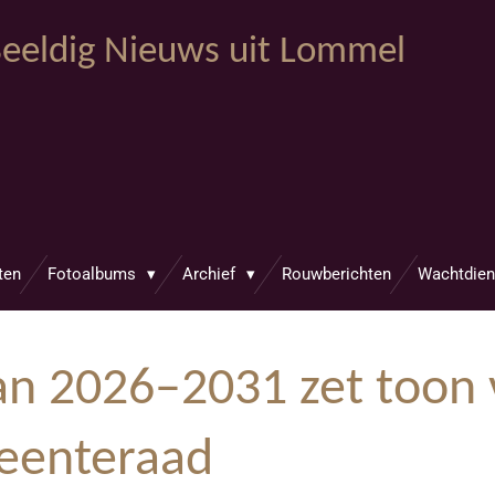
eeldig Nieuws uit Lommel
ten
Fotoalbums
Archief
Rouwberichten
Wachtdien
n 2026–2031 zet toon 
eenteraad