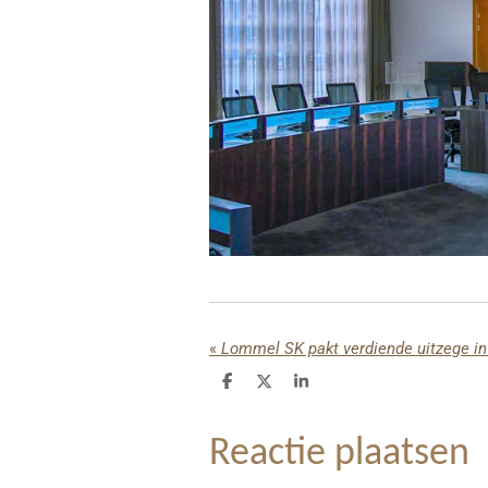
«
Lommel SK pakt verdiende uitzege in
D
D
S
e
e
h
l
e
a
e
l
r
Reactie plaatsen
n
e