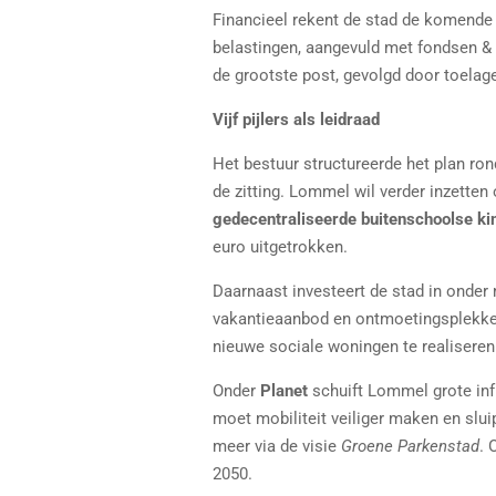
Financieel rekent de stad de komende 
belastingen, aangevuld met fondsen & 
de grootste post, gevolgd door toelage
Vijf pijlers als leidraad
Het bestuur structureerde het plan rond
de zitting. Lommel wil verder inzetten
gedecentraliseerde buitenschoolse k
euro uitgetrokken.
Daarnaast investeert de stad in onder
vakantieaanbod en ontmoetingsplekken
nieuwe sociale woningen te realiseren
Onder
Planet
schuift Lommel grote inf
moet mobiliteit veiliger maken en sluip
meer via de visie
Groene Parkenstad
. 
2050.