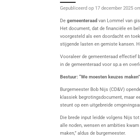
Gepubliceerd op 17 december 2025 o
De
gemeenteraad
van Lommel van gist
Het document, dat de financiële en be
voorgesteld als een doordacht en toek
stijgende lasten en gemiste kansen. He
Vooraleer de gemeenteraad effectief b
in de gemeenteraad voor sp.a en overle
Bestuur: “We moesten keuzes maken”
Burgemeester Bob Nijs (CD&V) opende d
klassiek begrotingsdocument, maar een 
steunt op een uitgebreide omgevingsan
Die brede input leidde volgens Nijs to
alle noden, wensen en ambities kwam 
maken,” aldus de burgemeester.