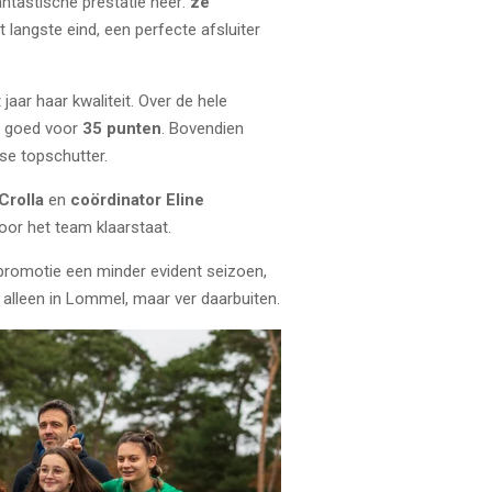
ntastische prestatie neer:
ze
 langste eind, een perfecte afsluiter
aar haar kwaliteit. Over de hele
r, goed voor
35 punten
. Bovendien
tse topschutter.
Crolla
en
coördinator Eline
voor het team klaarstaat.
promotie een minder evident seizoen,
t alleen in Lommel, maar ver daarbuiten.