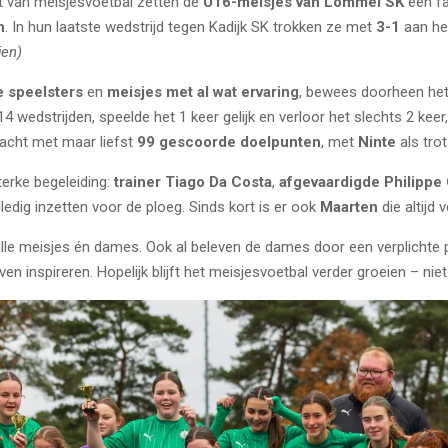
t van meisjesvoetbal zetten de
U16-meisjes van Lommel SK
een fa
n
. In hun laatste wedstrijd tegen Kadijk SK trokken ze met
3-1
aan het
jen)
e speelsters
en
meisjes met al wat ervaring
, bewees doorheen het j
wedstrijden, speelde het 1 keer gelijk en verloor het slechts 2 kee
acht met maar liefst
99 gescoorde doelpunten
, met
Ninte
als tro
erke begeleiding:
trainer Tiago Da Costa
,
afgevaardigde Philippe 
edig inzetten voor de ploeg. Sinds kort is er ook
Maarten
die altijd 
alle meisjes én dames. Ook al beleven de dames door een verplichte 
en inspireren. Hopelijk blijft het meisjesvoetbal verder groeien – nie