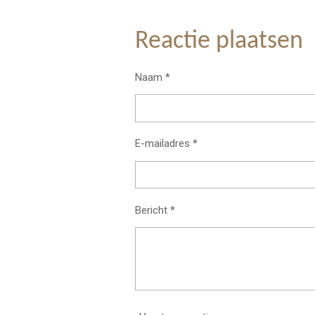
e
e
h
l
e
a
e
l
r
Reactie plaatsen
n
e
Naam *
E-mailadres *
Bericht *