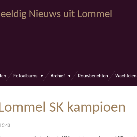
eeldig Nieuws uit Lommel
ten
Fotoalbums
Archief
Rouwberichten
Wachtdien
 Lommel SK kampioen
15:43