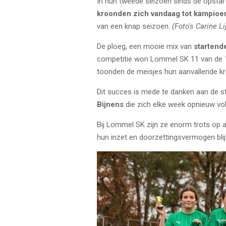
In hun tweede seizoen sinds de opstar
kroonden zich vandaag tot kampioe
van een knap seizoen.
(Foto's Carine Li
De ploeg, een mooie mix van
startend
competitie won Lommel SK 11 van de 14 
toonden de meisjes hun aanvallende kr
Dit succes is mede te danken aan de st
Bijnens
die zich elke week opnieuw voll
Bij Lommel SK zijn ze enorm trots op 
hun inzet en doorzettingsvermogen blijv