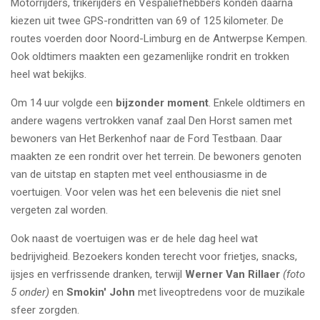
Motorrijders, trikerijders en Vespaliefhebbers konden daarna
kiezen uit twee GPS-rondritten van 69 of 125 kilometer. De
routes voerden door Noord-Limburg en de Antwerpse Kempen.
Ook oldtimers maakten een gezamenlijke rondrit en trokken
heel wat bekijks.
Om 14 uur volgde een
bijzonder moment
. Enkele oldtimers en
andere wagens vertrokken vanaf zaal Den Horst samen met
bewoners van Het Berkenhof naar de Ford Testbaan. Daar
maakten ze een rondrit over het terrein. De bewoners genoten
van de uitstap en stapten met veel enthousiasme in de
voertuigen. Voor velen was het een belevenis die niet snel
vergeten zal worden.
Ook naast de voertuigen was er de hele dag heel wat
bedrijvigheid. Bezoekers konden terecht voor frietjes, snacks,
ijsjes en verfrissende dranken, terwijl
Werner Van Rillaer
(foto
5 onder)
en
Smokin' John
met liveoptredens voor de muzikale
sfeer zorgden.