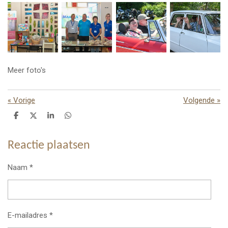
Meer foto's
«
Vorige
Volgende
»
D
D
S
D
e
e
h
e
l
e
a
l
e
l
r
e
Reactie plaatsen
n
e
n
Naam *
E-mailadres *