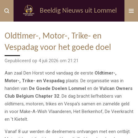
Ga
Beeldig Nieuws uit Lommel
direct
naar
de
Oldtimer-, Motor-, Trike- en
hoofdinhoud
Vespadag voor het goede doel
Gepubliceerd op 4 juli 2026 om 21:21
Aan zaal Den Horst vond vandaag de eerste
Oldtimer-,
Motor-, Trike- en Vespadag
plaats. De organisatie was in
handen van
De Goede Doelen Lommel
en de
Vulcan Owners
Club Belgium Chapter 32
. De dag bracht liefhebbers van
oldtimers, motoren, trikes en Vespa's samen en zamelde geld
in voor Make-A-Wish Vlaanderen, Het Berkenhof, De Veerkracht
en 't Kietelt.
Vanaf 8 uur werden de deelnemers ontvangen met een ontbijt.