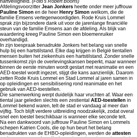
hartveiligheid.
(Foto's Robert Boons)
Afdelingsvoorzitter
Jean Jonkers
heette onder meer juffrouw
Pauline Simon
en de heer
Henry Simon
welkom, die de
familie Emsens vertegenwoordigden. Rode Kruis Lommel
sprak zijn bijzondere dank uit voor de jarenlange financiële
steun van de familie Emsens aan de afdeling. Als blijk van
waardering kreeg Pauline Simon een bloemenruiker
overhandigd.
In zijn toespraak benadrukte Jonkers het belang van snelle
hulp bij een hartstilstand. Elke dag krijgen in België tientallen
mensen buiten het ziekenhuis een hartstilstand. Zonder snelle
tussenkomst zijn de overlevingskansen beperkt, maar wanneer
binnen de eerste minuten wordt gestart met reanimatie en een
AED-toestel wordt ingezet, stijgt die kans aanzienlijk. Daarom
zetten Rode Kruis Lommel en Stad Lommel al jaren samen in
op opleidingen en sensibilisering rond reanimatie en het
gebruik van AED-toestellen.
Die samenwerking werpt duidelijk haar vruchten af. Waar een
tiental jaar geleden slechts een zestiental
AED-toestellen
in
Lommel bekend waren, telt de stad er vandaag al meer dan
vijftig. Toch blijft verdere uitbreiding noodzakelijk, zodat overal
snel een toestel beschikbaar is wanneer elke seconde telt.
Na een dankwoord van juffrouw Pauline Simon en Lommels
schepen Katrien Cools, die op hun beurt het belang
benadrukten van de EHBO-opleidingen, werden de
attesten