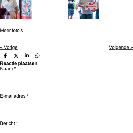
Meer foto's
«
Vorige
Volgende
»
D
D
S
D
e
e
h
e
Reactie plaatsen
l
e
a
l
Naam *
e
l
r
e
n
e
n
E-mailadres *
Bericht *