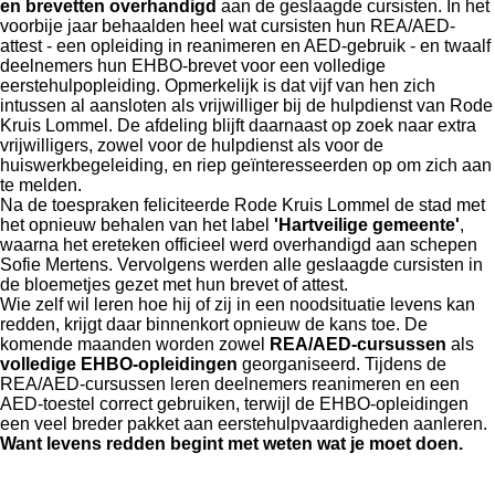
en brevetten overhandigd
aan de geslaagde cursisten. In het
voorbije jaar behaalden heel wat cursisten hun REA/AED-
attest - een opleiding in reanimeren en AED-gebruik - en twaalf
deelnemers hun EHBO-brevet voor een volledige
eerstehulpopleiding. Opmerkelijk is dat vijf van hen zich
intussen al aansloten als vrijwilliger bij de hulpdienst van Rode
Kruis Lommel. De afdeling blijft daarnaast op zoek naar extra
vrijwilligers, zowel voor de hulpdienst als voor de
huiswerkbegeleiding, en riep geïnteresseerden op om zich aan
te melden.
Na de toespraken feliciteerde Rode Kruis Lommel de stad met
het opnieuw behalen van het label
'Hartveilige gemeente'
,
waarna het ereteken officieel werd overhandigd aan schepen
Sofie Mertens. Vervolgens werden alle geslaagde cursisten in
de bloemetjes gezet met hun brevet of attest.
Wie zelf wil leren hoe hij of zij in een noodsituatie levens kan
redden, krijgt daar binnenkort opnieuw de kans toe. De
komende maanden worden zowel
REA/AED-cursussen
als
volledige EHBO-opleidingen
georganiseerd. Tijdens de
REA/AED-cursussen leren deelnemers reanimeren en een
AED-toestel correct gebruiken, terwijl de EHBO-opleidingen
een veel breder pakket aan eerstehulpvaardigheden aanleren.
Want levens redden begint met weten wat je moet doen.