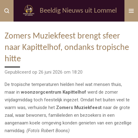
Ga
Beeldig Nieuws uit Lommel
direct
naar
de
Zomers Muziekfeest brengt sfeer
hoofdinhoud
naar Kapittelhof, ondanks tropische
hitte
Gepubliceerd op 26 juni 2026 om 18:20
De tropische temperaturen hielden heel wat mensen thuis,
maar in
woonzorgcentrum Kapittelhof
werd de zomer
vrijdagmiddag toch feestelijk ingezet. Omdat het buiten veel te
warm was, verhuisde het
Zomers Muziekfeest
naar de grote
zaal, waar bewoners, familieleden en bezoekers in een
aangenaam koele omgeving konden genieten van een gezellige
namiddag.
(Foto's Robert Boons)