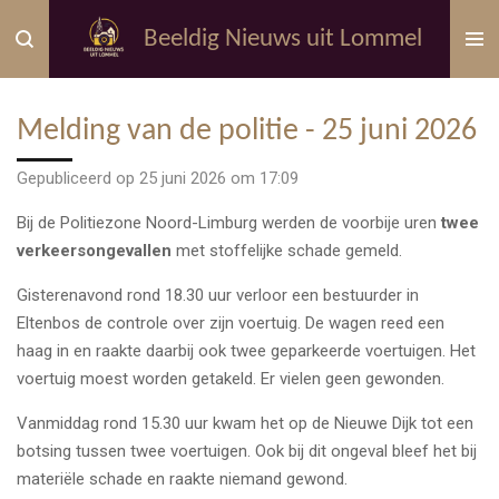
Ga
Beeldig Nieuws uit Lommel
direct
naar
de
Melding van de politie - 25 juni 2026
hoofdinhoud
Gepubliceerd op 25 juni 2026 om 17:09
Bij de
Politiezone Noord-Limburg
werden de voorbije uren
twee
verkeersongevallen
met stoffelijke schade gemeld.
Gisterenavond rond 18.30 uur verloor een bestuurder in
Eltenbos de controle over zijn voertuig. De wagen reed een
haag in en raakte daarbij ook twee geparkeerde voertuigen. Het
voertuig moest worden getakeld. Er vielen geen gewonden.
Vanmiddag rond 15.30 uur kwam het op de Nieuwe Dijk tot een
botsing tussen twee voertuigen. Ook bij dit ongeval bleef het bij
materiële schade en raakte niemand gewond.