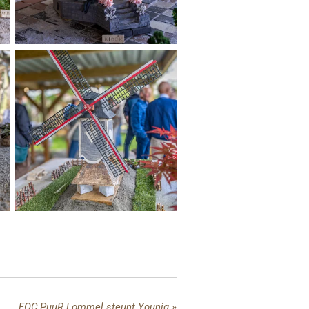
FOC PuuR Lommel steunt Youniq
»