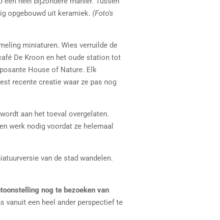
p een heel bijzondere manier. Tussen
ldig opgebouwd uit keramiek.
(Foto's
meling miniaturen. Wies verruilde de
 café De Kroon en het oude station tot
mposante House of Nature. Elk
est recente creatie waar ze pas nog
 wordt aan het toeval overgelaten.
en werk nodig voordat ze helemaal
niatuurversie van de stad wandelen.
ntoonstelling nog te bezoeken van
anuit een heel ander perspectief te