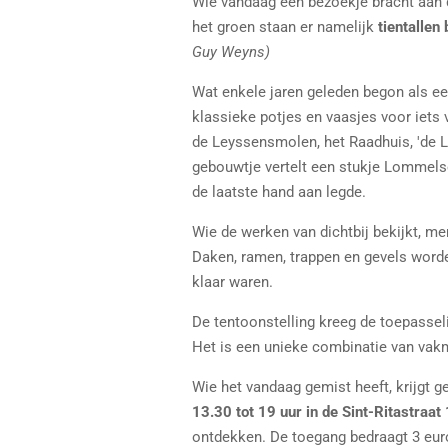
Wie vandaag een bezoekje bracht aan 
het groen staan er namelijk
tientalle
Guy Weyns)
Wat enkele jaren geleden begon als een
klassieke potjes en vaasjes voor iets 
de Leyssensmolen, het Raadhuis, 'de L
gebouwtje vertelt een stukje Lommels
de laatste hand aan legde.
Wie de werken van dichtbij bekijkt, me
Daken, ramen, trappen en gevels word
klaar waren.
De tentoonstelling kreeg de toepasse
Het is een unieke combinatie van vakm
Wie het vandaag gemist heeft, krijgt 
13.30 tot 19 uur in de Sint-Ritastraat
ontdekken. De toegang bedraagt 3 eur