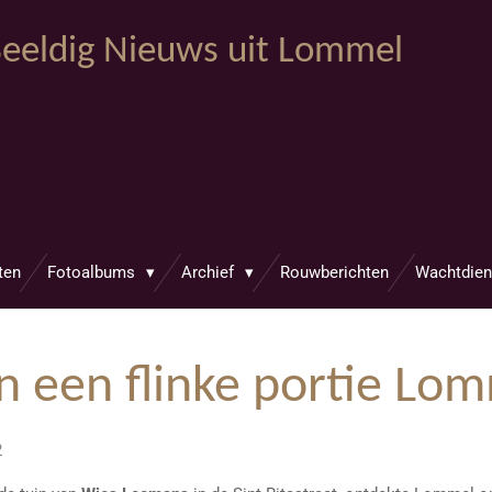
eeldig Nieuws uit Lommel
ten
Fotoalbums
Archief
Rouwberichten
Wachtdien
en een flinke portie Lo
2