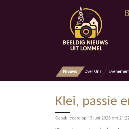
Ga
B
direct
naar
de
hoofdinhoud
Nieuws
Over Ons
Evenemen
Klei, passie 
Gepubliceerd op 13 juni 2026 om 21:2