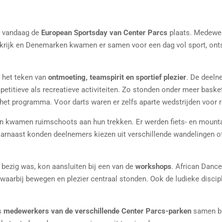
d vandaag de
European Sportsday van Center Parcs
plaats. Medewer
ankrijk en Denemarken kwamen er samen voor een dag vol sport, ont
n het teken van
ontmoeting, teamspirit en sportief plezier
. De deeln
tieve als recreatieve activiteiten. Zo stonden onder meer basketba
 het programma. Voor darts waren er zelfs aparte wedstrijden voor 
en kwamen ruimschoots aan hun trekken. Er werden fiets- en mount
Daarnaast konden deelnemers kiezen uit verschillende wandelingen
 bezig was, kon aansluiten bij een van de
workshops
. African Dance
aarbij bewegen en plezier centraal stonden. Ook de ludieke discipl
ks
medewerkers van de verschillende Center Parcs-parken
samen bu