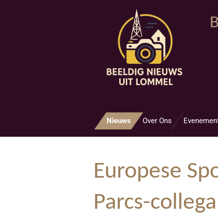
Ga
B
direct
naar
de
hoofdinhoud
Nieuws
Over Ons
Evenemen
Europese Spo
Parcs-colleg