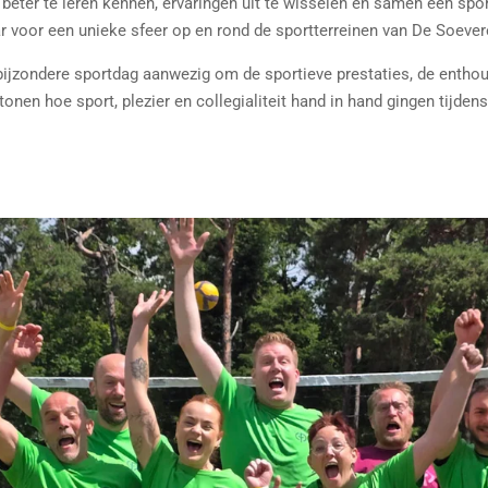
 beter te leren kennen, ervaringen uit te wisselen en samen een spor
r voor een unieke sfeer op en rond de sportterreinen van De Soever
ijzondere sportdag aanwezig om de sportieve prestaties, de enthou
onen hoe sport, plezier en collegialiteit hand in hand gingen tijd