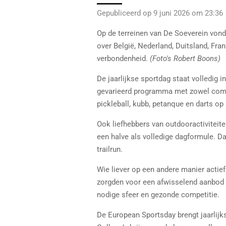
Gepubliceerd op 9 juni 2026 om 23:36
Op de terreinen van De Soeverein von
over België, Nederland, Duitsland, Fr
verbondenheid.
(Foto's Robert Boons)
De jaarlijkse sportdag staat volledig i
gevarieerd programma met zowel competi
pickleball, kubb, petanque en darts op
Ook liefhebbers van outdooractiviteit
een halve als volledige dagformule. 
trailrun.
Wie liever op een andere manier actief
zorgden voor een afwisselend aanbod w
nodige sfeer en gezonde competitie.
De European Sportsday brengt jaarlij