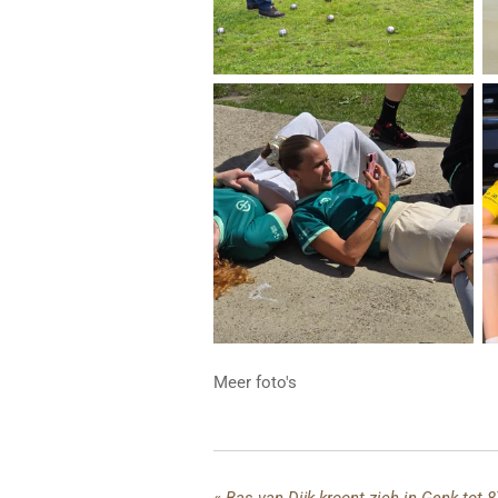
Meer foto's
«