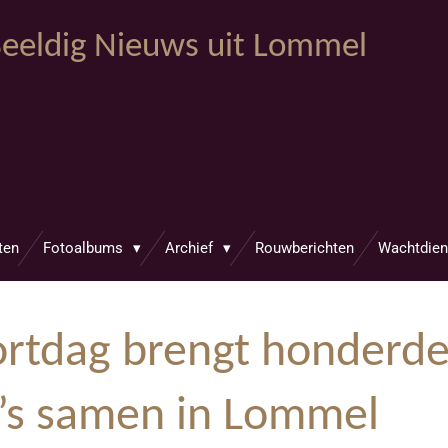
eeldig Nieuws uit Lommel
ten
Fotoalbums
Archief
Rouwberichten
Wachtdien
rtdag brengt honderde
a’s samen in Lommel