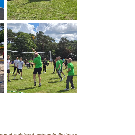
punt registreert verhoogde dioxines
»