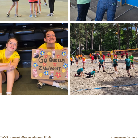
Bas van Dijk kroont zich in Genk tot 8TKO-wereldkampioen Full Muay Thai
Lommels meet