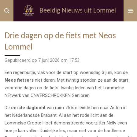
Ga
Beeldig Nieuws uit Lommel
direct
naar
de
Drie dagen op de fiets met Neos
hoofdinhoud
Lommel
Gepubliceerd op 7 juni 2026 om 17:53
Een regenbuitje, vlak voor de start op woensdag 3 juni, kon de
Neos fietsers
niet deren. Met twintig stonden ze aan de start
voor drie dagen op de fiets: twintig leden van het Lommelse
NEtwerk van ONVERSCHROKKEN Senioren.
De
eerste dagtocht
van ruim 75 km leidde hen naar Asten in
het Nederlandsde Brabant. Al aan het rode licht aan de
Lommelse Groote Hoef demonstreerde voorzitter Nelly even
hoe je kan vallen. Duidelijke les, maar niet voor de hardleerse