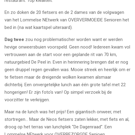
restaurant. Top kwaliteit.
En zo doken de 20 fietsers en de 2 dames van de volgwagen
van het Lommelse NEtwerk van OVERVERMOEIDE Senioren het
bed in (na wat kaartspel uiteraard).
Dag twee
zou nog problematischer worden want er werden
hevige onweersbuien voorspeld. Geen nood! Iedereen kwam vol
vertrouwen aan de start voor een geplande rit van 70 km,
natuurgebied De Peel in. Even in herinnering brengen dat er nog
geen druppel regen gevallen was. Mooie streek en heerlijk om er
te fietsen maar de dreigende wolken kwamen alsmaar
dichterbij. Een onvergetelijke lunch aan één grote tafel met 22
hongerigen! Er zijn foto's van! Op simpel verzoek bij de
voorzitter te verkrijgen.
Maar na de lunch was het prijs! Een gigantisch onweer, met
stortregen... Maar de Neos fietsers zaten lekker, met fiets en al,
droog op het terras van lunchplek "De Dagenraad". Een
Lommelse NEtwerk voor OVERBEZORGDE Senioen.