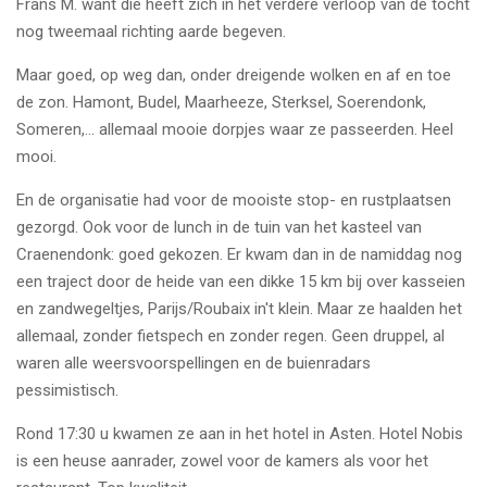
Frans M. want die heeft zich in het verdere verloop van de tocht
nog tweemaal richting aarde begeven.
Maar goed, op weg dan, onder dreigende wolken en af en toe
de zon. Hamont, Budel, Maarheeze, Sterksel, Soerendonk,
Someren,... allemaal mooie dorpjes waar ze passeerden. Heel
mooi.
En de organisatie had voor de mooiste stop- en rustplaatsen
gezorgd. Ook voor de lunch in de tuin van het kasteel van
Craenendonk: goed gekozen. Er kwam dan in de namiddag nog
een traject door de heide van een dikke 15 km bij over kasseien
en zandwegeltjes, Parijs/Roubaix in't klein. Maar ze haalden het
allemaal, zonder fietspech en zonder regen. Geen druppel, al
waren alle weersvoorspellingen en de buienradars
pessimistisch.
Rond 17:30 u kwamen ze aan in het hotel in Asten. Hotel Nobis
is een heuse aanrader, zowel voor de kamers als voor het