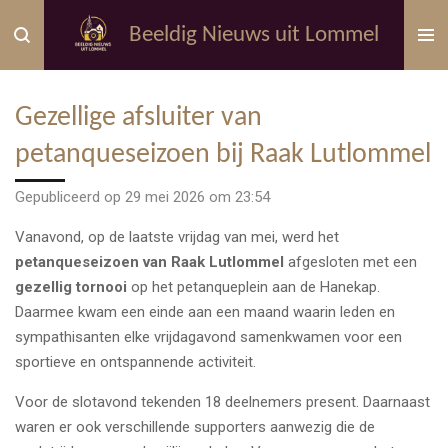
Ga
Beeldig Nieuws uit Lommel
direct
naar
de
Gezellige afsluiter van
hoofdinhoud
petanqueseizoen bij Raak Lutlommel
Gepubliceerd op 29 mei 2026 om 23:54
Vanavond, op de laatste vrijdag van mei, werd het
petanqueseizoen van Raak Lutlommel
afgesloten met een
gezellig tornooi
op het petanqueplein aan de Hanekap.
Daarmee kwam een einde aan een maand waarin leden en
sympathisanten elke vrijdagavond samenkwamen voor een
sportieve en ontspannende activiteit.
Voor de slotavond tekenden 18 deelnemers present. Daarnaast
waren er ook verschillende supporters aanwezig die de