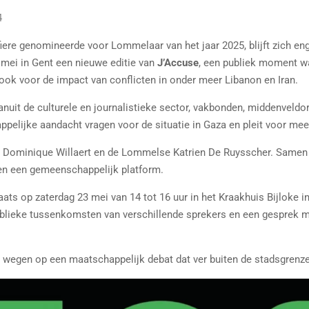
4
 fiere genomineerde voor Lommelaar van het jaar 2025, blijft zich 
 mei in Gent een nieuwe editie van
J’Accuse
, een publiek moment w
 ook voor de impact van conflicten in onder meer Libanon en Iran.
nuit de culturele en journalistieke sector, vakbonden, middenveld
happelijke aandacht vragen voor de situatie in Gaza en pleit voor me
Dominique Willaert en de Lommelse Katrien De Ruysscher. Samen b
n een gemeenschappelijk platform.
aats op zaterdag 23 mei van 14 tot 16 uur in het Kraakhuis Bijloke i
blieke tussenkomsten van verschillende sprekers en een gesprek m
wegen op een maatschappelijk debat dat ver buiten de stadsgrenz