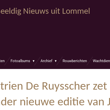
eeldig Nieuws uit Lommel
ten
Fotoalbums
Archief
Rouwberichten
Wachtdien
rien De Ruysscher zet
der nieuwe editie van 