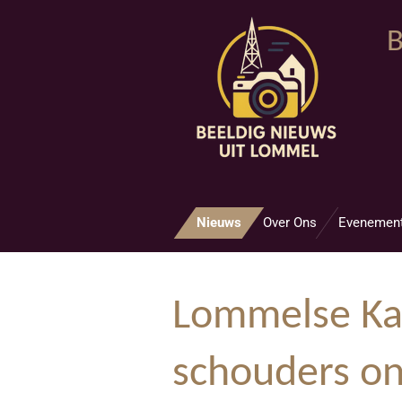
Ga
B
direct
naar
de
hoofdinhoud
Nieuws
Over Ons
Evenemen
Lommelse Kat
schouders on