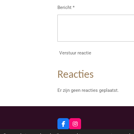
Bericht *
Verstuur reactie
Reacties
Er zijn geen reacties geplaatst.
F
I
a
n
© 2026 Beeldig Nieuws uit Lommel