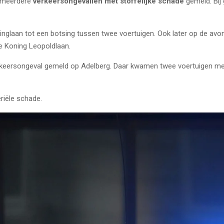
ie meerdere
verkeersongevallen met stoffelijke schade
gemeld. Bij 
nglaan tot een botsing tussen twee voertuigen. Ook later op de avon
e Koning Leopoldlaan.
eersongeval gemeld op Adelberg. Daar kwamen twee voertuigen met el
riële schade.