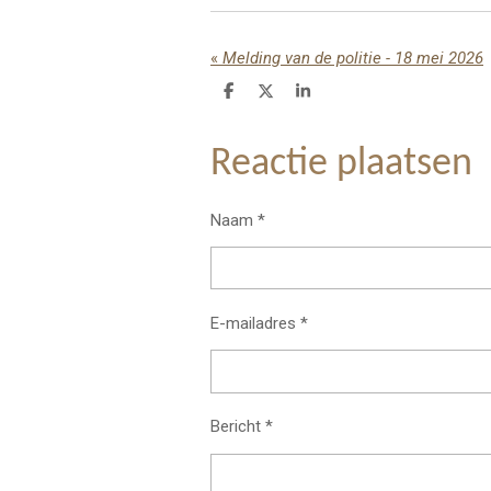
«
Melding van de politie - 18 mei 2026
D
D
S
e
e
h
l
e
a
e
l
r
Reactie plaatsen
n
e
Naam *
E-mailadres *
Bericht *