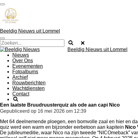
Ga
direct
naar
de
hoofdinhoud
Beeldig Nieuws uit Lommel
Beeldig Nieuws uit Lommel
Nieuws
Over Ons
Evenementen
Fotoalbums
Archief
Rouwberichten
Wachtdiensten
Contact
Een laatste Bruudruusterquiz als ode aan capi Nico
Gepubliceerd op 16 mei 2026 om 12:39
Met 64 deelnemende ploegen, een bomvolle zaal en hier en daa
quiz werd een warm en bijzonder eerbetoon aan kapitein
Nico
De jubileumeditie, waar Nico na zijn tweede “NICOmeback” van 