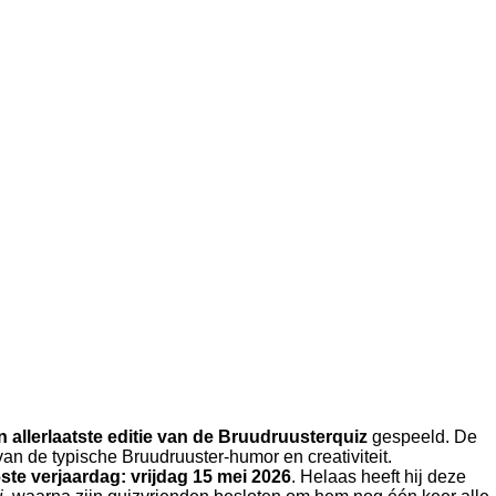
n allerlaatste editie van de Bruudruusterquiz
gespeeld. De
van de typische Bruudruuster-humor en creativiteit.
ste verjaardag: vrijdag 15 mei 2026
. Helaas heeft hij deze