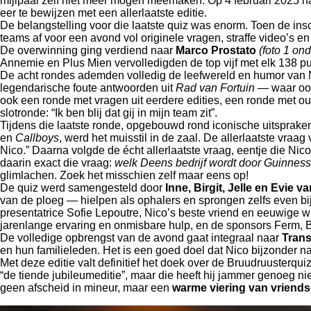
mijlpaal zelf niet meer mogen meemaken. Op 4 februari 2025 n
eer te bewijzen met een allerlaatste editie.
De belangstelling voor die laatste quiz was enorm. Toen de in
teams af voor een avond vol originele vragen, straffe video’s e
De overwinning ging verdiend naar
Marco Prostato
(foto 1 on
Annemie en Plus Mien vervolledigden de top vijf met elk 138 p
De acht rondes ademden volledig de leefwereld en humor van N
legendarische foute antwoorden uit
Rad van Fortuin
— waar ook
ook een ronde met vragen uit eerdere edities, een ronde met 
slotronde: “Ik ben blij dat gij in mijn team zit”.
Tijdens die laatste ronde, opgebouwd rond iconische uitsprak
en
Callboys
, werd het muisstil in de zaal. De allerlaatste vraa
Nico.” Daarna volgde de écht allerlaatste vraag, eentje die Ni
daarin exact die vraag:
welk Deens bedrijf wordt door Guinness
glimlachen. Zoek het misschien zelf maar eens op!
De quiz werd samengesteld door
Inne, Birgit, Jelle en Evie
van de ploeg — hielpen als ophalers en sprongen zelfs even bij
presentatrice Sofie Lepoutre, Nico’s beste vriend en eeuwige w
jarenlange ervaring en onmisbare hulp, en de sponsors Ferm, 
De volledige opbrengst van de avond gaat integraal naar
Tran
en hun familieleden. Het is een goed doel dat Nico bijzonder n
Met deze editie valt definitief het doek over de Bruudruusterqui
“de tiende jubileumeditie”, maar die heeft hij jammer genoeg 
geen afscheid in mineur, maar een
warme viering van vriends