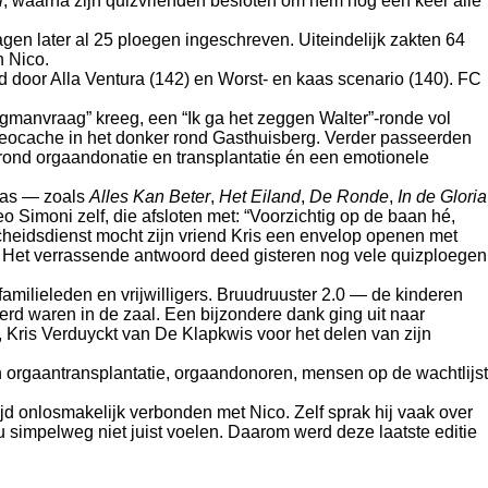
i
, waarna zijn quizvrienden besloten om hem nog één keer alle
gen later al 25 ploegen ingeschreven. Uiteindelijk zakten 64
n Nico.
door Alla Ventura (142) en Worst- en kaas scenario (140). FC
manvraag” kreeg, een “Ik ga het zeggen Walter”-ronde vol
eocache in het donker rond Gasthuisberg. Verder passeerden
rond orgaandonatie en transplantatie én een emotionele
 was — zoals
Alles Kan Beter
,
Het Eiland
,
De Ronde
,
In de Gloria
eo Simoni zelf, die afsloten met: “Voorzichtig op de baan hé,
fscheidsdienst mocht zijn vriend Kris een envelop openen met
. Het verrassende antwoord deed gisteren nog vele quizploegen
 familieleden en vrijwilligers. Bruudruuster 2.0 — de kinderen
erd waren in de zaal. Een bijzondere dank ging uit naar
, Kris Verduyckt van De Klapkwis voor het delen van zijn
en orgaantransplantatie, orgaandonoren, mensen op de wachtlijst
ijd onlosmakelijk verbonden met Nico. Zelf sprak hij vaak over
 simpelweg niet juist voelen. Daarom werd deze laatste editie