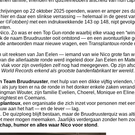
amen familie, vrienden en quizliefhebbers afscheid van hun
cap
schrijvingen op 22 oktober 2025 openden, waren er amper zes da
n hier en daar een slinkse verrassing — helemaal in de geest va
der ©Fotoben)
met een indrukwekkende 143 op 148, nipt gevolgd 
unten.
ico. Zo was er een Top Gun-ronde waarbij elke vraag een “wing
 de naam Bruudruuster ooit ontstond — en een avontuurlijke g
oude antwoorden maar nieuwe vragen, een Transplantoux-ronde 
en uit reeksen van Jan Eelen — iemand van wie Nico grote fan
g van die allerlaatste ronde werd ingeleid door Jan Eelen en Matt
co vlak voor zijn overlijden zelf nog had meegegeven. Op zijn a
 World Records erkend als grootste bandenfabrikant ter wereld
 van Team Bruudruuster
, met hulp van een dikke vijftig vrienden,
 als jury toen er na de ronde in het donker enkele zaken verand
ingman Wouter, zijn familie Evelien, Choerel, Monique en Eline
Brightest en Coemans.
splantoux
, een organisatie die zich inzet voor personen met e
auw aan het hart — en de lever — lag.
z. De quizploeg blijft bestaan, maar de Bruudruusterquiz was alt
niet meer mogen meemaken. Jaarlijks verdergaan zonder hem zou
chap, humor en alles waar Nico voor stond
.