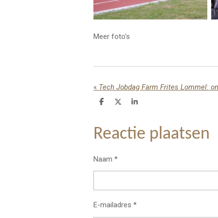
Meer foto's
«
Tech Jobdag Farm Frites Lommel: ontd
D
D
S
e
e
h
l
e
a
e
l
r
Reactie plaatsen
n
e
Naam *
E-mailadres *