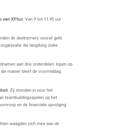
p van XPlus
. Van 9 tot 11.45 uur
konden de deelnemers vooraf geld
organisatie die langdurig zieke
deelnamen aan drie onderdelen: lopen op
p die manier bleef de voormiddag
teit
. Zij stonden in voor het
van teambuildingsspelen op het
nomroep en de financiële opvolging
krachten waagden zich mee aan de