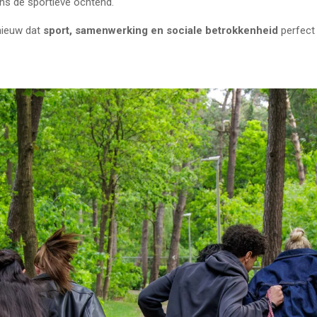
dens de sportieve ochtend.
nieuw dat
sport, samenwerking en sociale betrokkenheid
perfect