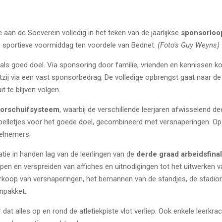
aan de Soeverein volledig in het teken van de jaarlijkse
sponsorloo
n sportieve voormiddag ten voordele van
Bednet
.
(Foto's Guy Weyns)
als goed doel. Via sponsoring door familie, vrienden en kennissen 
tzij via een vast sponsorbedrag. De volledige opbrengst gaat naar de 
t te blijven volgen.
orschuifsysteem
, waarbij de verschillende leerjaren afwisselend 
 spelletjes voor het goede doel, gecombineerd met versnaperingen. O
elnemers.
tie in handen lag van de leerlingen van de
derde graad arbeidsfinali
en en verspreiden van affiches en uitnodigingen tot het uitwerken 
erkoop van versnaperingen, het bemannen van de standjes, de stadio
npakket.
 dat alles op en rond de atletiekpiste vlot verliep. Ook enkele leer