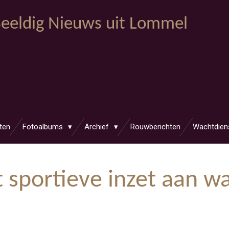
eeldig Nieuws uit Lommel
ten
Fotoalbums
Archief
Rouwberichten
Wachtdien
t sportieve inzet aan w