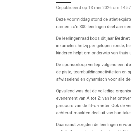
Gepubliceerd op 13 mei 2026 om 14:57
Deze voormiddag stond de atletiekpiste 
namen zo’n 300 leerlingen deel aan ee
De leerlingenraad koos dit jaar
Bednet
inzamelen, hetzij per gelopen ronde, he
kinderen helpt om onderwijs van thuis ui
De sponsorloop verliep volgens een
do
de piste, teambuildingsactiviteiten en
afwisselend en dynamisch voor alle de
Opvallend was dat de volledige organisa
evenement van A tot Z: van het ontwerp
parcours van de fit-o-meter. Ook de v
achteraf maakten deel uit van hun take
Daarnaast zorgden de leerlingen ervoor