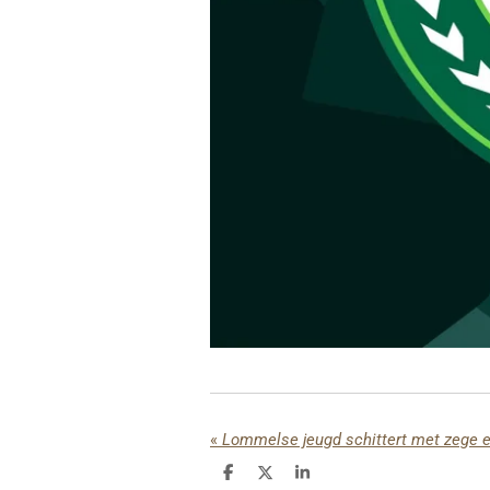
«
Lommelse jeugd schittert met zege 
D
D
S