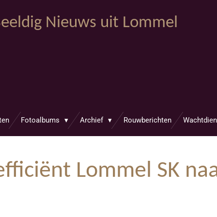
eeldig Nieuws uit Lommel
ten
Fotoalbums
Archief
Rouwberichten
Wachtdien
efficiënt Lommel SK naa