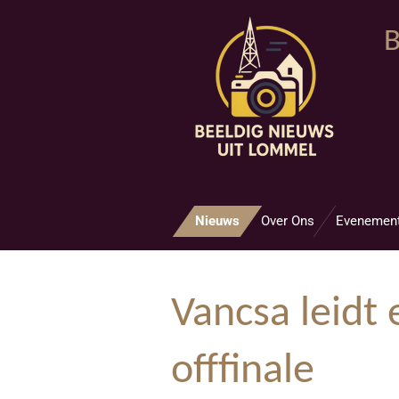
Ga
B
direct
naar
de
hoofdinhoud
Nieuws
Over Ons
Evenemen
Vancsa leidt 
offfinale