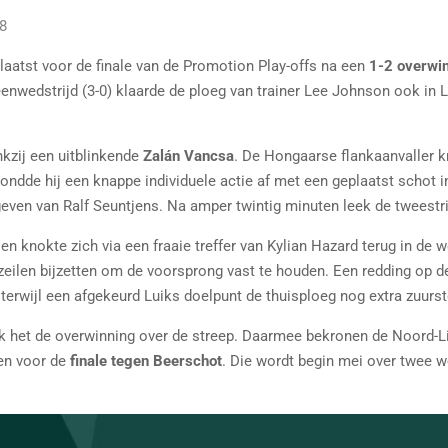
48
laatst voor de finale van de Promotion Play-offs na een
1-2 overwi
nwedstrijd (3-0) klaarde de ploeg van trainer Lee Johnson ook in L
kzij een uitblinkende
Zalán Vancsa
. De Hongaarse flankaanvaller k
rondde hij een knappe individuele actie af met een geplaatst schot 
ven van Ralf Seuntjens. Na amper twintig minuten leek de tweestrij
en knokte zich via een fraaie treffer van Kylian Hazard terug in d
 zeilen bijzetten om de voorsprong vast te houden. Een redding op d
 terwijl een afgekeurd Luiks doelpunt de thuisploeg nog extra zuurs
ok het de overwinning over de streep. Daarmee bekronen de Noord-
en voor de
finale tegen Beerschot
. Die wordt begin mei over twee w