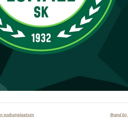
en podiumplaatsen
Brand bij