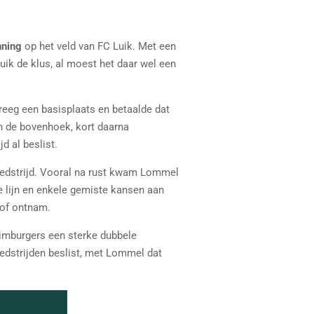
nning
op het veld van FC Luik. Met een
uik de klus, al moest het daar wel een
reeg een basisplaats en betaalde dat
in de bovenhoek, kort daarna
d al beslist.
e wedstrijd. Vooral na rust kwam Lommel
e lijn en enkele gemiste kansen aan
tof ontnam.
Limburgers een sterke dubbele
edstrijden beslist, met Lommel dat