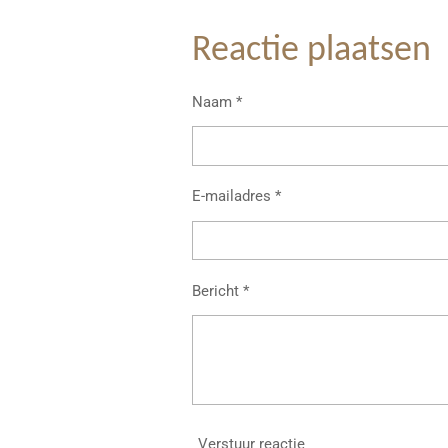
e
e
h
l
e
a
e
l
r
Reactie plaatsen
n
e
Naam *
E-mailadres *
Bericht *
Verstuur reactie