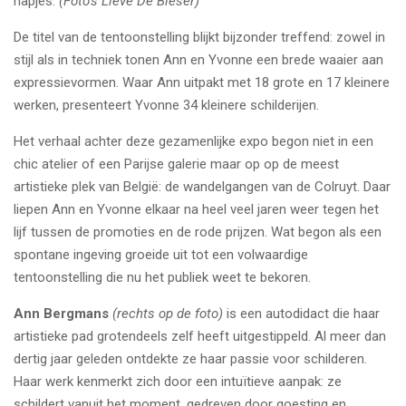
hapjes.
(Foto's Lieve De Bleser)
De titel van de tentoonstelling blijkt bijzonder treffend: zowel in
stijl als in techniek tonen Ann en Yvonne een brede waaier aan
expressievormen. Waar Ann uitpakt met 18 grote en 17 kleinere
werken, presenteert Yvonne 34 kleinere schilderijen.
Het verhaal achter deze gezamenlijke expo begon niet in een
chic atelier of een Parijse galerie maar op op de meest
artistieke plek van België: de wandelgangen van de Colruyt. Daar
liepen Ann en Yvonne elkaar na heel veel jaren weer tegen het
lijf tussen de promoties en de rode prijzen. Wat begon als een
spontane ingeving groeide uit tot een volwaardige
tentoonstelling die nu het publiek weet te bekoren.
Ann Bergmans
(rechts op de foto)
is een autodidact die haar
artistieke pad grotendeels zelf heeft uitgestippeld. Al meer dan
dertig jaar geleden ontdekte ze haar passie voor schilderen.
Haar werk kenmerkt zich door een intuïtieve aanpak: ze
schildert vanuit het moment, gedreven door goesting en