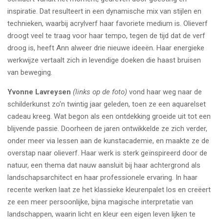
inspiratie. Dat resulteert in een dynamische mix van stijlen en
technieken, waarbij acrylverf haar favoriete medium is. Olieverf
droogt veel te traag voor haar tempo, tegen de tijd dat de verf
droog is, heeft Ann alweer drie nieuwe ideeën. Haar energieke
werkwijze vertaalt zich in levendige doeken die haast bruisen
van beweging.
Yvonne Lavreysen
(links op de foto)
vond haar weg naar de
schilderkunst zo’n twintig jaar geleden, toen ze een aquarelset
cadeau kreeg. Wat begon als een ontdekking groeide uit tot een
blijvende passie. Doorheen de jaren ontwikkelde ze zich verder,
onder meer via lessen aan de kunstacademie, en maakte ze de
overstap naar olieverf. Haar werk is sterk geïnspireerd door de
natuur, een thema dat nauw aansluit bij haar achtergrond als
landschapsarchitect en haar professionele ervaring. In haar
recente werken laat ze het klassieke kleurenpalet los en creëert
ze een meer persoonlijke, bijna magische interpretatie van
landschappen, waarin licht en kleur een eigen leven lijken te