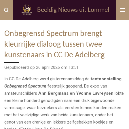
Ga
Beeldig Nieuws uit Lommel
direct
naar
de
Onbegrensd Spectrum brengt
hoofdinhoud
kleurrijke dialoog tussen twee
kunstenaars in CC De Adelberg
Gepubliceerd op 26 april 2026 om 13:51
In CC De Adelberg werd gisterennamiddag de
tentoonstelling
Onbegrensd Spectrum
feestelijk geopend. De expo van
amateurschilders
Ann Bergmans en Yvonne Lavreysen
lokte
een kleine honderd genodigden naar een druk bijgewoonde
vernissage, waar bezoekers als eersten kennis konden maken
met het veelzijdige werk van beide kunstenaars, onder het
genot van een drankje en lekkere zelfgebakken koekjes en