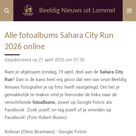
Ga
Beeldig Nieuws uit Lommel
direct
naar
de
Alle fotoalbums Sahara City Run
hoofdinhoud
2026 online
Gepubliceerd op 21 april 2026 om 07:30
Nam je afgelopen zondag, 19 april, deel aan de
Sahara City
Run
? Dan is de kans heel erg groot dat een van onze Beeldig
Nieuws fotografen je op foto heeft vastgelegd. Om het je
gemakkelijk te maken vind je hieronder de links naar de
verschillende
fotoalbums
, zowel op Google Foto's als
Facebook. Zoek jezelf, en tag jezelf of je vrienden op
Facebook!
(Foto Robert Boons)
Kidsrun (Chris Bosmans) - Google Foto's