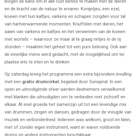
kregen de kans om in alle rust kennis te maken met de dieren
en de kracht van de natuur te ervaren. Konijntjes, een ezel,
koeien met hun kalfjes, varkens en schapen zorgden voor tal
van hartverwarmende momenten. Knuffelen met dieren, het
aaien van varkens en kalfjes en het verwennen van de koeien
met wortels – waarvoor ze maar al te graag netjes in de rij
stonden – maakten het geheel tot een pure beleving. Ook aan
de innerlijke mens werd gedacht, met de mogelijkheid om ter
plaatse iets te eten en te drinken.
Op zaterdag kreeg het programma een extra bijzondere invulling
met een
gratis drumcirkel
, begeleid door Sunspiral. In een
open en uitnodigende sfeer werden deelnemers verwelkomd
met klanken die uitnodigden om te verbinden met zichzelf en
elkaar. Al snel groeide het samenzijn uit tot een levendige mix
van drummen, zingen en dansen, gedragen door de vreugde van
muziek en verbondenheid. Iedereen was welkom, groot en klein,
met of zonder eigen instrument, want er waren voldoende
drums en andere instrumenten beschikbaar.