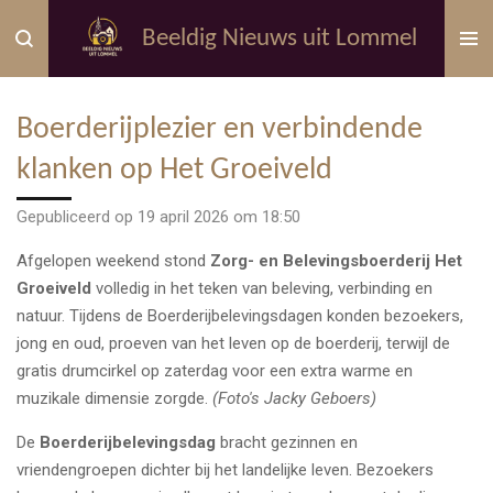
Ga
Beeldig Nieuws uit Lommel
direct
naar
de
Boerderijplezier en verbindende
hoofdinhoud
klanken op Het Groeiveld
Gepubliceerd op 19 april 2026 om 18:50
Afgelopen weekend stond
Zorg- en Belevingsboerderij Het
Groeiveld
volledig in het teken van beleving, verbinding en
natuur. Tijdens de Boerderijbelevingsdagen konden bezoekers,
jong en oud, proeven van het leven op de boerderij, terwijl de
gratis drumcirkel op zaterdag voor een extra warme en
muzikale dimensie zorgde.
(Foto's Jacky Geboers)
De
Boerderijbelevingsdag
bracht gezinnen en
vriendengroepen dichter bij het landelijke leven. Bezoekers