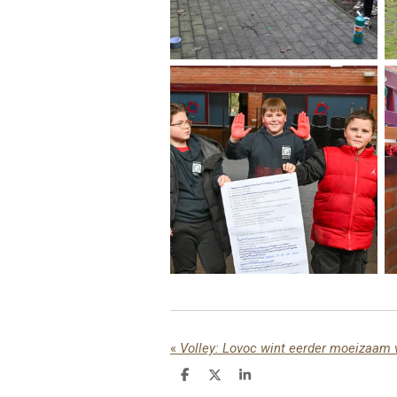
«
Volley: Lovoc wint eerder moeizaam 
D
D
S
e
e
h