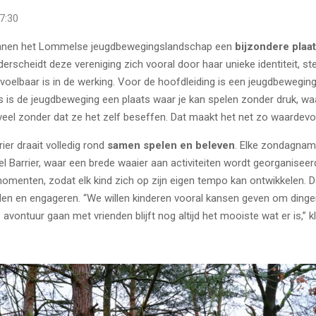
7:30
nnen het Lommelse jeugdbewegingslandschap een
bijzondere plaa
erscheidt deze vereniging zich vooral door haar unieke identiteit, ste
voelbaar is in de werking. Voor de hoofdleiding is een jeugdbeweging
s is de jeugdbeweging een plaats waar je kan spelen zonder druk, w
veel zonder dat ze het zelf beseffen. Dat maakt het net zo waardevo
er draait volledig rond
samen spelen en beleven
. Elke zondagnam
l Barrier, waar een brede waaier aan activiteiten wordt georganisee
omenten, zodat elk kind zich op zijn eigen tempo kan ontwikkelen. D
nden en engageren. “We willen kinderen vooral kansen geven om ding
ntuur gaan met vrienden blijft nog altijd het mooiste wat er is,” klin