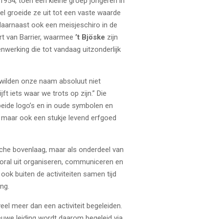
1954, toen een kleine groep jongeren in
l groeide ze uit tot een vaste waarde
 daarnaast ook een meisjeschiro in de
art van Barrier, waarmee
’t Bjöske
zijn
nwerking die tot vandaag uitzonderlijk
e wilden onze naam absoluut niet
jft iets waar we trots op zijn.” Die
beide logo’s en in oude symbolen en
g, maar ook een stukje levend erfgoed
hische bovenlaag, maar als onderdeel van
vooral uit organiseren, communiceren en
 ook buiten de activiteiten samen tijd
ng.
eel meer dan een activiteit begeleiden.
Nieuwe leiding wordt daarom begeleid via