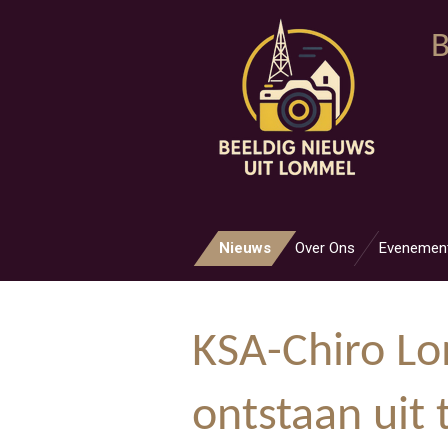
Ga
B
direct
naar
de
hoofdinhoud
Nieuws
Over Ons
Evenemen
KSA-Chiro Lo
ontstaan uit 