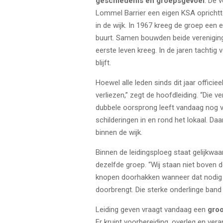
geschiedenis en groepsgevoel
. De 
Lommel Barrier een eigen KSA oprichtt
in de wijk. In 1967 kreeg de groep een 
buurt. Samen bouwden beide vereniginge
eerste leven kreeg. In de jaren tachtig
blijft.
Hoewel alle leden sinds dit jaar offici
verliezen,” zegt de hoofdleiding. “Die ve
dubbele oorsprong leeft vandaag nog vo
schilderingen in en rond het lokaal. D
binnen de wijk.
Binnen de leidingsploeg staat gelijkwaa
dezelfde groep. “Wij staan niet boven 
knopen doorhakken wanneer dat nodig i
doorbrengt. Die sterke onderlinge band
Leiding geven vraagt vandaag een
gro
Er kruipt voorbereiding, overleg en vera