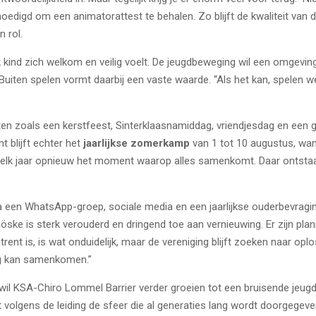
digd om een animatorattest te behalen. Zo blijft de kwaliteit van d
n rol.
elk kind zich welkom en veilig voelt. De jeugdbeweging wil een omgev
Buiten spelen vormt daarbij een vaste waarde. “Als het kan, spelen we 
ten zoals een kerstfeest, Sinterklaasnamiddag, vriendjesdag en een g
 blijft echter het
jaarlijkse zomerkamp
van 1 tot 10 augustus, wan
 elk jaar opnieuw het moment waarop alles samenkomt. Daar ontstaan
een WhatsApp-groep, sociale media en een jaarlijkse ouderbevraging
Bjöske is sterk verouderd en dringend toe aan vernieuwing. Er zijn p
ent is, is wat onduidelijk, maar de vereniging blijft zoeken naar opl
ng kan samenkomen.”
t wil KSA-Chiro Lommel Barrier verder groeien tot een bruisende je
jft volgens de leiding de sfeer die al generaties lang wordt doorgegev