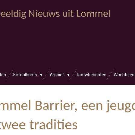
eeldig Nieuws uit Lommel
ten
Fotoalbums
Archief
Rouwberichten
Wachtdien
mmel Barrier, een jeu
twee tradities