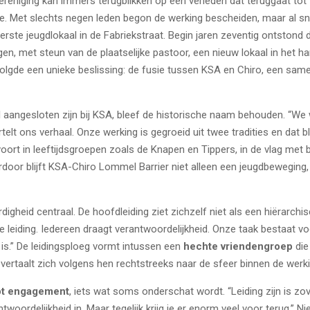
vereniging kan immers terugblikken op een verleden dat teruggaat tot 
e. Met slechts negen leden begon de werking bescheiden, maar al sne
eerste jeugdlokaal in de Fabriekstraat. Begin jaren zeventig ontstond
n, met steun van de plaatselijke pastoor, een nieuw lokaal in het h
 volgde een unieke beslissing: de fusie tussen KSA en Chiro, een same
eel aangesloten zijn bij KSA, bleef de historische naam behouden. “W
rtelt ons verhaal. Onze werking is gegroeid uit twee tradities en dat bli
ort in leeftijdsgroepen zoals de Knapen en Tippers, in de vlag met 
aardoor blijft KSA-Chiro Lommel Barrier niet alleen een jeugdbewegin
rdigheid centraal. De hoofdleiding ziet zichzelf niet als een hiërarc
de leiding. Iedereen draagt verantwoordelijkheid. Onze taak bestaat 
s.” De leidingsploeg vormt intussen een
hechte vriendengroep
die
 vertaalt zich volgens hen rechtstreeks naar de sfeer binnen de werki
ot engagement
, iets wat soms onderschat wordt. “Leiding zijn is zov
ntwoordelijkheid in. Maar tegelijk krijg je er enorm veel voor terug.” 