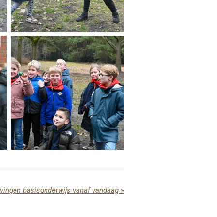
jvingen basisonderwijs vanaf vandaag
»