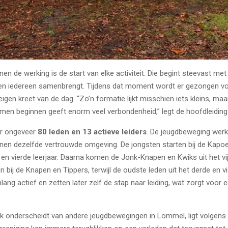
n de werking is de start van elke activiteit. Die begint steevast me
t en iedereen samenbrengt. Tijdens dat moment wordt er gezongen vo
eigen kreet van de dag. “Zo’n formatie lijkt misschien iets kleins, ma
men beginnen geeft enorm veel verbondenheid,” legt de hoofdleiding 
er ongeveer
80 leden en 13 actieve leiders
. De jeugdbeweging werkt
en dezelfde vertrouwde omgeving. De jongsten starten bij de Kapoent
en vierde leerjaar. Daarna komen de Jonk-Knapen en Kwiks uit het vij
 bij de Knapen en Tippers, terwijl de oudste leden uit het derde en 
enlang actief en zetten later zelf de stap naar leiding, wat zorgt voor 
k onderscheidt van andere jeugdbewegingen in Lommel, ligt volgens d