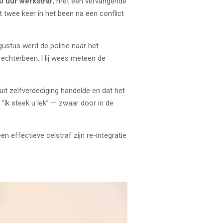
0 uur werkstraf
, met een vervangende
 twee keer in het been na een conflict
ustus werd de politie naar het
rechterbeen. Hij wees meteen de
uit zelfverdediging handelde en dat het
“Ik steek u lek” — zwaar door in de
 effectieve celstraf zijn re-integratie