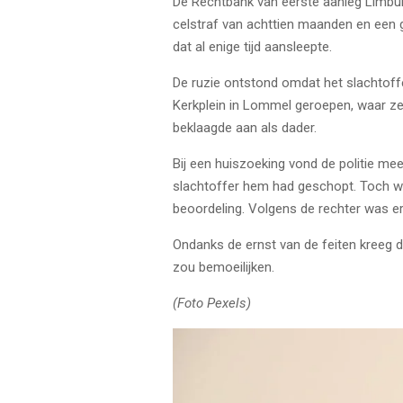
De
Rechtbank van eerste aanleg Limbu
celstraf van achttien maanden en een g
dat al enige tijd aansleepte.
De ruzie ontstond omdat het slachtoffe
Kerkplein in Lommel geroepen, waar z
beklaagde aan als dader.
Bij een huiszoeking vond de politie me
slachtoffer hem had geschopt. Toch woo
beoordeling. Volgens de rechter was e
Ondanks de ernst van de feiten kreeg d
zou bemoeilijken.
(Foto Pexels)