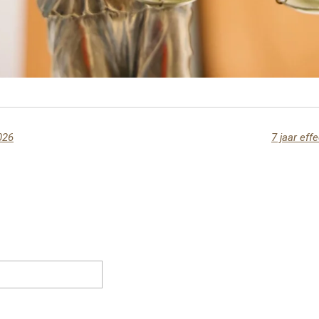
026
7 jaar eff