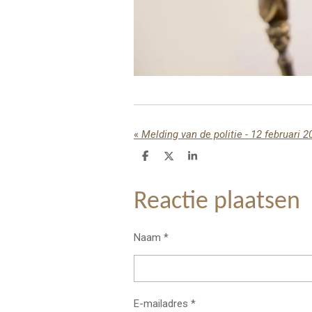
«
Melding van de politie - 12 februari 2
D
D
S
e
e
h
l
e
a
e
l
r
Reactie plaatsen
n
e
Naam *
E-mailadres *