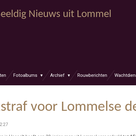
eeldig Nieuws uit Lommel
ten
Fotoalbums
Archief
Rouwberichten
Wachtdien
straf voor Lommelse de
2:27