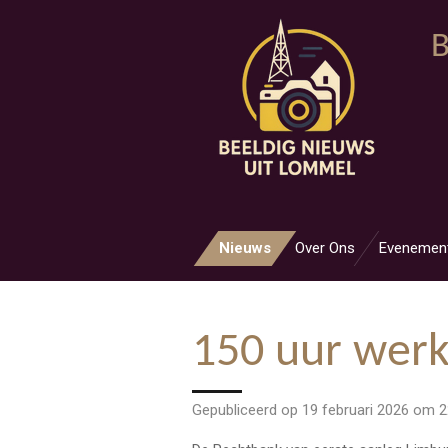
Ga
B
direct
naar
de
hoofdinhoud
Nieuws
Over Ons
Evenemen
150 uur werk
Gepubliceerd op 19 februari 2026 om 2