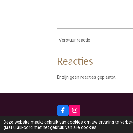
Verstuur reactie
Reacties
Er zijn geen reacties geplaatst.
F
I
a
n
© 2026 Beeldig Nieuws uit Lommel
Deze website maakt gebruik van cookies om uw ervaring te verbete
c
s
gaat u akkoord met het gebruik van alle cookies.
e
t