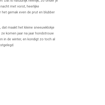
at is natuurlijk heerlijk, zo onder je
nacht met vorst, heerlijke
r het gemak even de prut en blubber
, dat maakt het kleine sneeuwklokje
 En ze komen jaar na jaar hondstrouw
en in de winter, en kondigt zo toch al
stgelegd.