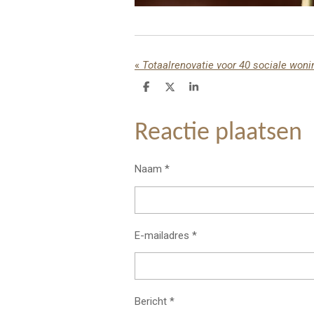
«
Totaalrenovatie voor 40 sociale woni
D
D
S
e
e
h
l
e
a
e
l
r
Reactie plaatsen
n
e
Naam *
E-mailadres *
Bericht *