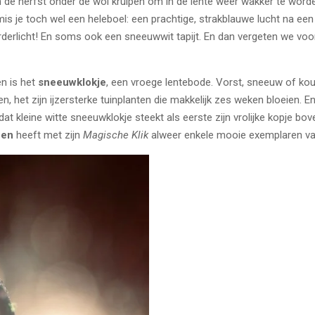
 herfst onder de wol kruipen om in de lente weer wakker te worden. D
 je toch wel een heleboel: een prachtige, strakblauwe lucht na een 
rderlicht! En soms ook een sneeuwwit tapijt. En dan vergeten we voo
n is het
sneeuwklokje
, een vroege lentebode.
Vorst, sneeuw of kou
ken, het zijn ijzersterke tuinplanten die makkelijk zes weken bloeien.
d
at kleine witte sneeuwklokje steekt als eerste zijn vrolijke kopje bov
pen
heeft met zijn
Magische Klik
alweer enkele mooie exemplaren va