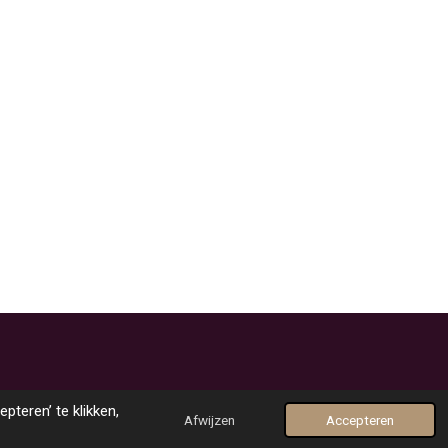
Powered by
JouwWeb
teren’ te klikken,
Afwijzen
Accepteren