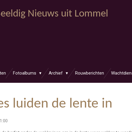
eeldig Nieuws uit Lommel
ten
Fotoalbums
Archief
Rouwberichten
Wachtdien
s luiden de lente in
1:00