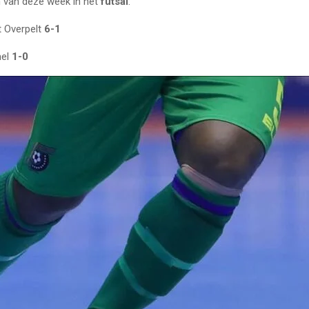
 van deze week in het
futsal
:
 Overpelt
6-1
mel
1-0