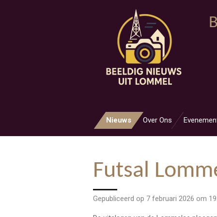
Ga
B
direct
naar
de
hoofdinhoud
Nieuws
Over Ons
Evenemen
Futsal Lomme
Gepubliceerd op 7 februari 2026 om 19