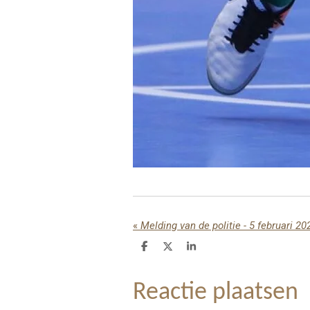
«
Melding van de politie - 5 februari 20
D
D
S
e
e
h
l
e
a
e
l
r
Reactie plaatsen
n
e