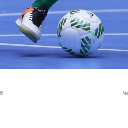
26
Me