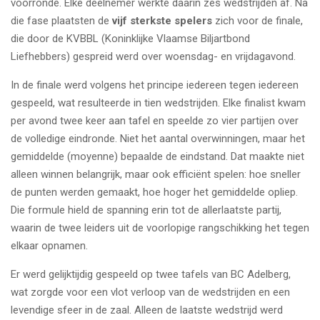
voorronde. Elke deelnemer werkte daarin zes wedstrijden af. Na
die fase plaatsten de
vijf sterkste spelers
zich voor de finale,
die door de KVBBL (Koninklijke Vlaamse Biljartbond
Liefhebbers) gespreid werd over woensdag- en vrijdagavond.
In de finale werd volgens het principe iedereen tegen iedereen
gespeeld, wat resulteerde in tien wedstrijden. Elke finalist kwam
per avond twee keer aan tafel en speelde zo vier partijen over
de volledige eindronde. Niet het aantal overwinningen, maar het
gemiddelde (moyenne) bepaalde de eindstand. Dat maakte niet
alleen winnen belangrijk, maar ook efficiënt spelen: hoe sneller
de punten werden gemaakt, hoe hoger het gemiddelde opliep.
Die formule hield de spanning erin tot de allerlaatste partij,
waarin de twee leiders uit de voorlopige rangschikking het tegen
elkaar opnamen.
Er werd gelijktijdig gespeeld op twee tafels van BC Adelberg,
wat zorgde voor een vlot verloop van de wedstrijden en een
levendige sfeer in de zaal. Alleen de laatste wedstrijd werd