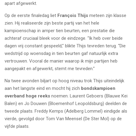
apart afgewerkt.
Op de eerste finaledag liet
François Thijs
meteen zijn klasse
zien. Hij realiseerde zijn beste partij van het hele
kampioenschap in amper tien beurten, een prestatie die
achteraf cruciaal bleek voor de eindzege. “Ik heb over beide
dagen vrij constant gespeeld,” blikte Thijs tevreden terug. “Die
wedstrijd op woensdag in tien beurten gaf natuurlijk extra
vertrouwen. Vooral de manier waarop ik mijn partijen heb
aangepakt en afgewerkt, stemt me tevreden.”
Na twee avonden biljart op hoog niveau trok Thijs uiteindelijk
aan het langste eind en mocht hij zich
bonds­kampioen
overband hoge reeks
noemen. Laurent Geboers (Blauwe Kei
Balen) en Jo Douwen (Bloemenhof Leopoldsburg) deelden de
tweede plaats. Freddy Kemps (Adelberg Lommel) eindigde als
vierde, gevolgd door Tom Van Meensel (De Ster Mol) op de
vijfde plaats.