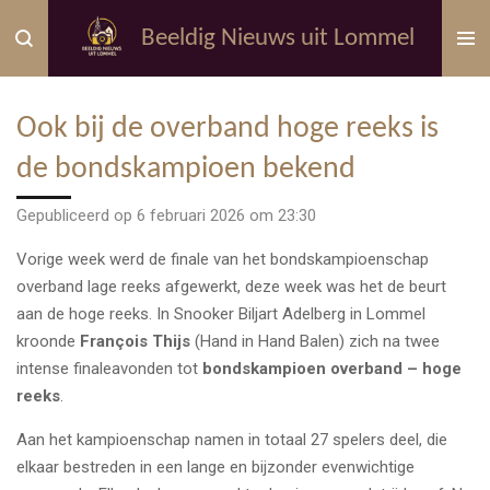
Ga
Beeldig Nieuws uit Lommel
direct
naar
de
Ook bij de overband hoge reeks is
hoofdinhoud
de bondskampioen bekend
Gepubliceerd op 6 februari 2026 om 23:30
Vorige week werd de finale van het bondskampioenschap
overband lage reeks afgewerkt, deze week was het de beurt
aan de hoge reeks. In Snooker Biljart Adelberg in Lommel
kroonde
François Thijs
(Hand in Hand Balen) zich na twee
intense finaleavonden tot
bonds­kampioen overband – hoge
reeks
.
Aan het kampioenschap namen in totaal 27 spelers deel, die
elkaar bestreden in een lange en bijzonder evenwichtige