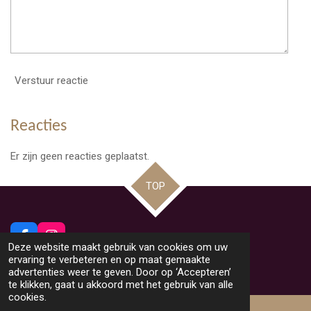
Verstuur reactie
Reacties
Er zijn geen reacties geplaatst.
TOP
F
I
Deze website maakt gebruik van cookies om uw
a
n
© 2026 Beeldig Nieuws uit Lommel
ervaring te verbeteren en op maat gemaakte
c
s
Powered by
JouwWeb
advertenties weer te geven. Door op ‘Accepteren’
e
t
te klikken, gaat u akkoord met het gebruik van alle
b
a
cookies.
o
g