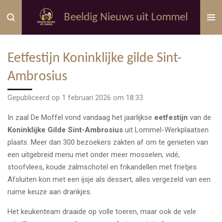
Ga
Beeldig Nieuws uit Lommel
direct
naar
de
Eetfestijn Koninklijke gilde Sint-
hoofdinhoud
Ambrosius
Gepubliceerd op 1 februari 2026 om 18:33
In zaal De Moffel vond vandaag het jaarlijkse
eetfestijn
van de
Koninklijke Gilde Sint-Ambrosius
uit Lommel-Werkplaatsen
plaats. Meer dan 300 bezoekers zakten af om te genieten van
een uitgebreid menu met onder meer mosselen, vidé,
stoofvlees, koude zalmschotel en frikandellen met frietjes.
Afsluiten kon met een ijsje als dessert, alles vergezeld van een
ruime keuze aan drankjes.
Het keukenteam draaide op volle toeren, maar ook de vele