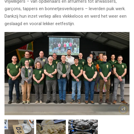
vrijwilligers – van opdienaars en afruimers tot afwassers,
garçons, tappers en bonnetjesverkopers – leverden puik werk.
Dankzij hun inzet verliep alles vlekkeloos en werd het weer een
geslaagd en vooral lekker eetfestijn.