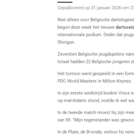
Gepubliceerd op 31 januari 2026 om 2
Niet alleen voor Belgische dartslege
begon deze week het nieuwe
dartssei
internationale podium. Onder dat jeug
Shotgun.
Zeventien Belgische jeugdspelers na
totaal hadden 22 Belgische jongeren z
Het tornooi werd gespeeld in een forma
PDC World Masters in Milton Keynes.
In zijn eerste wedstrijd boekte Vince 
op matchdarts stond, voelde ik wel wat 
In de tweede match moest hij zijn mee
van 59. "Mijn tegenstander was gewoon 
In de Plate, de B-ronde, verloor hij v