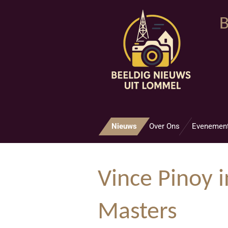
Ga
B
direct
naar
de
hoofdinhoud
Nieuws
Over Ons
Evenemen
Vince Pinoy 
Masters