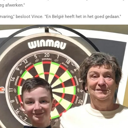
oeg afwerken."
varing," besloot Vince. "En België heeft het in het goed gedaan."