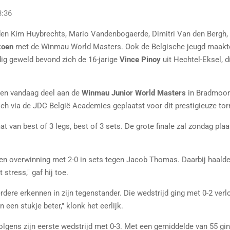
3:36
nden Kim Huybrechts, Mario Vandenbogaerde, Dimitri Van den Bergh
zoen
met de Winmau World Masters. Ook de Belgische jeugd maakte
dig geweld bevond zich de 16-jarige
Vince Pinoy
uit Hechtel-Eksel, 
men vandaag deel aan de
Winmau Junior World Masters
in Bradmoor 
ich via de JDC België Academies geplaatst voor dit prestigieuze tor
t van best of 3 legs, best of 3 sets. De grote finale zal zondag plaa
een overwinning met 2-0 in sets tegen Jacob Thomas. Daarbij haalde
stress," gaf hij toe.
rdere erkennen in zijn tegenstander. Die wedstrijd ging met 0-2 ver
een stukje beter," klonk het eerlijk.
ervolgens zijn eerste wedstrijd met 0-3. Met een gemiddelde van 55 g