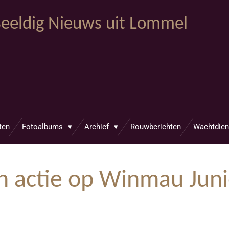
eeldig Nieuws uit Lommel
ten
Fotoalbums
Archief
Rouwberichten
Wachtdien
in actie op Winmau Jun