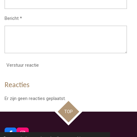
Bericht *
Verstuur reactie
Reacties
Er zijn geen reacties geplaatst.
TOP
F
I