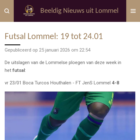
Ga
Beeldig Nieuws uit Lommel
direct
naar
de
Futsal Lommel: 19 tot 24.01
hoofdinhoud
Gepubliceerd op 25 januari 2026 om 22:54
De uitslagen van de Lommelse ploegen van deze week in
het
futsal
:
vr 23/01 Boca Turcos Houthalen - FT JenS Lommel
4-8