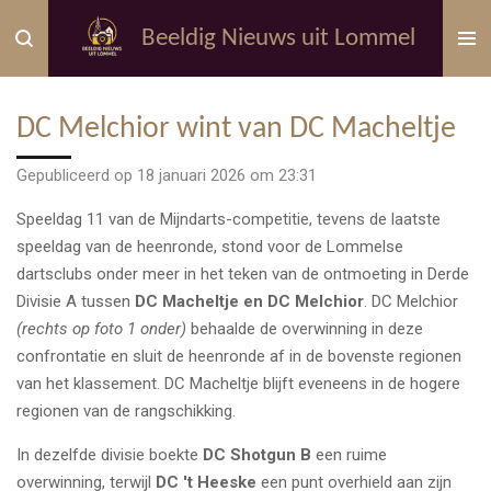
Ga
Beeldig Nieuws uit Lommel
direct
naar
de
DC Melchior wint van DC Macheltje
hoofdinhoud
Gepubliceerd op 18 januari 2026 om 23:31
Speeldag 11 van de Mijndarts-competitie, tevens de laatste
speeldag van de heenronde, stond voor de Lommelse
dartsclubs onder meer in het teken van de ontmoeting in Derde
Divisie A tussen
DC Macheltje en DC Melchior
. DC Melchior
(rechts op foto 1 onder)
behaalde de overwinning in deze
confrontatie en sluit de heenronde af in de bovenste regionen
van het klassement. DC Macheltje blijft eveneens in de hogere
regionen van de rangschikking.
In dezelfde divisie boekte
DC Shotgun B
een ruime
overwinning, terwijl
DC 't Heeske
een punt overhield aan zijn