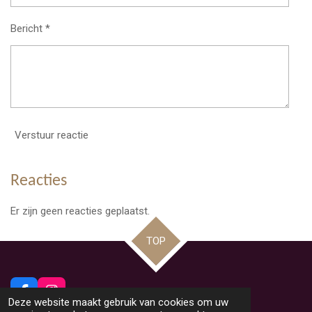
Bericht *
Verstuur reactie
Reacties
Er zijn geen reacties geplaatst.
TOP
F
I
Deze website maakt gebruik van cookies om uw
a
n
© 2026 Beeldig Nieuws uit Lommel