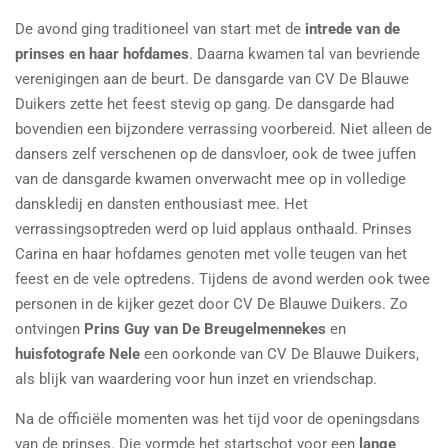
De avond ging traditioneel van start met de
intrede van de
prinses en haar hofdames
. Daarna kwamen tal van bevriende
verenigingen aan de beurt. De dansgarde van CV De Blauwe
Duikers zette het feest stevig op gang. De dansgarde had
bovendien een bijzondere verrassing voorbereid. Niet alleen de
dansers zelf verschenen op de dansvloer, ook de twee juffen
van de dansgarde kwamen onverwacht mee op in volledige
danskledij en dansten enthousiast mee. Het
verrassingsoptreden werd op luid applaus onthaald. Prinses
Carina en haar hofdames genoten met volle teugen van het
feest en de vele optredens. Tijdens de avond werden ook twee
personen in de kijker gezet door CV De Blauwe Duikers. Zo
ontvingen
Prins Guy van De Breugelmennekes
en
huisfotografe Nele
een oorkonde van CV De Blauwe Duikers,
als blijk van waardering voor hun inzet en vriendschap.
Na de officiële momenten was het tijd voor de openingsdans
van de prinses. Die vormde het startschot voor een
lange