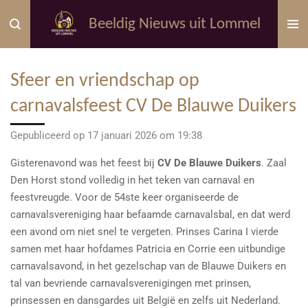
Ga
Beeldig Nieuws uit Lommel
direct
naar
de
Sfeer en vriendschap op
hoofdinhoud
carnavalsfeest CV De Blauwe Duikers
Gepubliceerd op 17 januari 2026 om 19:38
Gisterenavond was het feest bij
CV De Blauwe Duikers
. Zaal
Den Horst stond volledig in het teken van carnaval en
feestvreugde. Voor de 54ste keer organiseerde de
carnavalsvereniging haar befaamde carnavalsbal, en dat werd
een avond om niet snel te vergeten. Prinses Carina I vierde
samen met haar hofdames Patricia en Corrie een uitbundige
carnavalsavond, in het gezelschap van de Blauwe Duikers en
tal van bevriende carnavalsverenigingen met prinsen,
prinsessen en dansgardes uit België en zelfs uit Nederland.