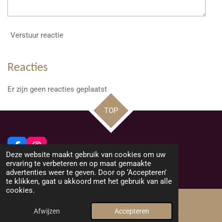
Verstuur reactie
Reacties
Er zijn geen reacties geplaatst.
TOP
F
I
Deze website maakt gebruik van cookies om uw
a
n
© 2026 Beeldig Nieuws uit Lommel
ervaring te verbeteren en op maat gemaakte
c
s
Powered by
JouwWeb
advertenties weer te geven. Door op ‘Accepteren’
e
t
te klikken, gaat u akkoord met het gebruik van alle
b
a
cookies.
o
g
o
r
Afwijzen
Accepteren
k
a
E-mailadres
Facebook
m