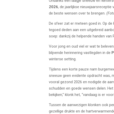
Ondanks een laagje sneeuw en winters
2026
, de jaarlijkse nieuwjaarsrecepti
de beste wensen over te brengen.
(Fot
De sfeer zat er meteen goed in. Op de
tegoed deden aan een uitgebreid aanb
soep: dankzij de helpende handen van
Voor jong en oud viel er wat te belev
blijvende herinnering vastlegden in de
P
winterse setting.
Tijdens een korte pauze nam burgeme
sneeuw geen evidente opdracht was, ma
vooral gezond 2026 en nodigde de aanw
schudden en goede wensen delen. Het mee
bekijken,” klonk het, “vandaag is er voor
Tussen de aanwezigen klonken ook per
gezellige drukte en de hartverwarmen