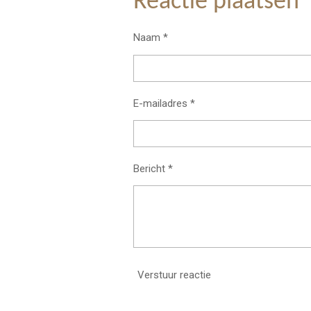
Reactie plaatsen
n
e
Naam *
E-mailadres *
Bericht *
Verstuur reactie