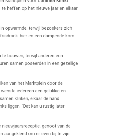
et Marktplein voor
Lommel Klinkt
 te heffen op het nieuwe jaar en elkaar
ein opwarmde, terwijl bezoekers zich
frisdrank, bier en een dampende kom
 te bouwen, terwijl anderen een
 buren samen poseerden in een gezellige
eiken van het Marktplein door de
 wenste iedereen een gelukkig en
samen klinken, elkaar de hand
s liggen. “Dat kan u rustig later
e nieuwjaarsreceptie, genoot van de
aangekleed om er even bij te zijn.