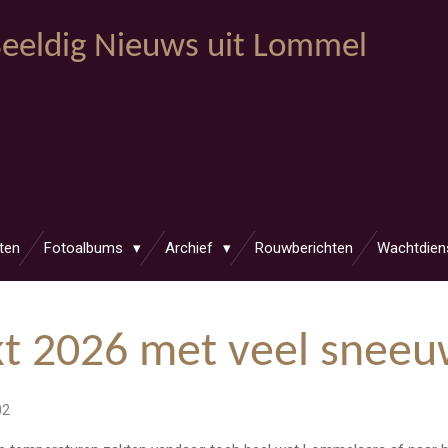
eeldig Nieuws uit Lommel
ten
Fotoalbums
Archief
Rouwberichten
Wachtdien
kt 2026 met veel snee
02