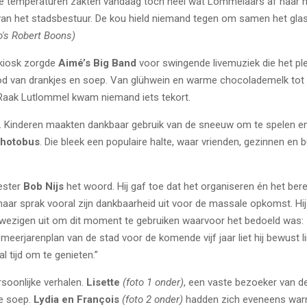
e temperaturen zakten vandaag toch heel wat Lommelaars af naar h
e van het stadsbestuur. De kou hield niemand tegen om samen het glas
o's Robert Boons)
 kiosk zorgde
Aimé’s Big Band
voor swingende livemuziek die het pl
od van drankjes en soep. Van glühwein en warme chocolademelk tot 
 Raak Lutlommel kwam niemand iets tekort.
en. Kinderen maakten dankbaar gebruik van de sneeuw om te spelen en
hotobus
. Die bleek een populaire halte, waar vrienden, gezinnen en
ester
Bob Nijs
het woord. Hij gaf toe dat het organiseren én het ber
ar sprak vooral zijn dankbaarheid uit voor de massale opkomst. Hij
ezigen uit om dit moment te gebruiken waarvoor het bedoeld was: 
rjarenplan van de stad voor de komende vijf jaar liet hij bewust link
al tijd om te genieten.”
soonlijke verhalen.
Lisette
(foto 1 onder)
, een vaste bezoeker van d
de soep.
Lydia en François
(foto 2 onder)
hadden zich eveneens warm 