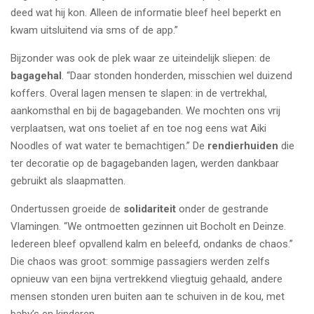
deed wat hij kon. Alleen de informatie bleef heel beperkt en
kwam uitsluitend via sms of de app.”
Bijzonder was ook de plek waar ze uiteindelijk sliepen: de
bagagehal
. “Daar stonden honderden, misschien wel duizend
koffers. Overal lagen mensen te slapen: in de vertrekhal,
aankomsthal en bij de bagagebanden. We mochten ons vrij
verplaatsen, wat ons toeliet af en toe nog eens wat Aiki
Noodles of wat water te bemachtigen.” De
rendierhuiden
die
ter decoratie op de bagagebanden lagen, werden dankbaar
gebruikt als slaapmatten.
Ondertussen groeide de
solidariteit
onder de gestrande
Vlamingen. “We ontmoetten gezinnen uit Bocholt en Deinze.
Iedereen bleef opvallend kalm en beleefd, ondanks de chaos.”
Die chaos was groot: sommige passagiers werden zelfs
opnieuw van een bijna vertrekkend vliegtuig gehaald, andere
mensen stonden uren buiten aan te schuiven in de kou, met
baby’s en kinderen.