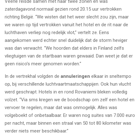
Veerle reisde samen met haar twee zonen en was
zaterdagavond normaal gezien rond 20.15 uur vertrokken
richting België. “We wisten dat het weer slecht zou zijn, maar
we waren op tijd vertrokken vanuit het hotel en de rit naar de
luchthaven verliep nog redelijk vlot,” vertelt ze. Eens
aangekomen werd echter snel duidelijk dat de storm heviger
was dan verwacht. “We hoorden dat elders in Finland zelfs
vliegtuigen van de startbaan waren gewaaid. Dan weet je dat er
geen risico’s meer genomen worden.”
In de vertrekhal volgden de
annuleringen
elkaar in sneltempo
op, bij verschillende luchtvaartmaatschappijen. Ook hun vlucht
werd geschrapt. Hotels in en rond Rovaniemi bleken volledig
volzet. “Via sms kregen we de boodschap om zelf een hotel en
vervoer te regelen, maar dat was onmogelijk. Alles was
volgeboekt of onbetaalbaar. Er waren nog suites van 7.000 euro
per nacht, maar binnen een straal van 50 tot 80 kilometer was
verder niets meer beschikbaar.”