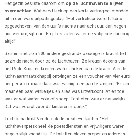
Het gezin besliste daarom om
op de luchthaven te blijven
overnachten
. Wat eerst leek op een korte vertraging, mondde
uit in een ware uitputtingsslag. “Het vertrekuur werd telkens
opgeschoven: van één uur ’s nachts naar acht uur, dan negen
uur, vier uur, vijf uur… En plots zaten we er de volgende dag nog
altijd.”
Samen met zo’n 300 andere gestrande passagiers bracht het
gezin de nacht door op de luchthaven. Ze kregen dekens van
het Rode Kruis en konden water drinken aan de kraan. Van de
luchtvaartmaatschappij ontvingen ze een voucher van vier euro
per persoon, maar daar was weinig mee aan te vangen. “Er zijn
maar een paar winkeltjes en alles was uitverkocht. Af en toe
was er wat water, cola of snoep. Echt eten was er nauwelijks.
Dat was vooral voor de kinderen moeilijk.”
Toch benadrukt Veerle ook de positieve kanten. “Het
luchthavenpersoneel, de poetsdiensten en vrijwilligers waren
ongelooflijk vriendelijk. De toiletten bleven proper en iedereen