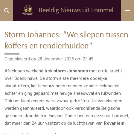
Ga
Beeldig Nieuws uit Lommel
direct
naar
de
Storm Johannes: “We sliepen tussen
hoofdinhoud
koffers en rendierhuiden”
Gepubliceerd op 28 december 2025 om 23:49
Afgelopen weekend trok
storm Johannes
met grote kracht
over Scandinavië. De storm eiste meerdere dodelijke
slachtoffers, liet tienduizenden mensen zonder elektriciteit
achter en ging gepaard met hevige sneeuwval en rukwinden.
Ook het luchtverkeer werd zwaar getroffen. Tal van vluchten
werden geannuleerd, waardoor ook verschillende Belgische
gezinnen strandden in Finland. Onder hen een gezin uit Lommel,
dat meer dan 24 uur vastzat op de luchthaven van
Rovaniemi
.