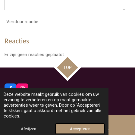
Verstuur reactie
Reacties
Er zijn geen reacties geplaatst.
TOP
F
I
Deze website maakt gebruik van cookies om uw
a
n
© 2026 Beeldig Nieuws uit Lommel
ervaring te verbeteren en op maat gemaakte
c
s
Powered by
JouwWeb
advertenties weer te geven. Door op ‘Accepteren’
e
t
te klikken, gaat u akkoord met het gebruik van alle
b
a
cookies.
o
g
o
r
Afwijzen
Accepteren
k
a
E-mailadres
Facebook
m