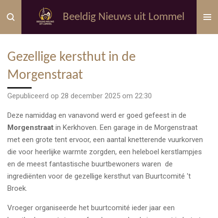
Ga
Beeldig Nieuws uit Lommel
direct
naar
de
Gezellige kersthut in de
hoofdinhoud
Morgenstraat
Gepubliceerd op 28 december 2025 om 22:30
Deze namiddag en vanavond werd er goed gefeest in de
Morgenstraat
in Kerkhoven. Een garage in de Morgenstraat
met een grote tent ervoor, een aantal knetterende vuurkorven
die voor heerlijke warmte zorgden, een heleboel kerstlampjes
en de meest fantastische buurtbewoners waren de
ingrediënten voor de gezellige kersthut van Buurtcomité 't
Broek.
Vroeger organiseerde het buurtcomité ieder jaar een