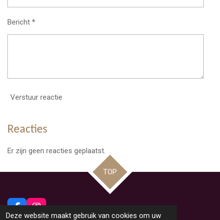
Bericht *
Verstuur reactie
Reacties
Er zijn geen reacties geplaatst.
TOP
F
I
Deze website maakt gebruik van cookies om uw
a
n